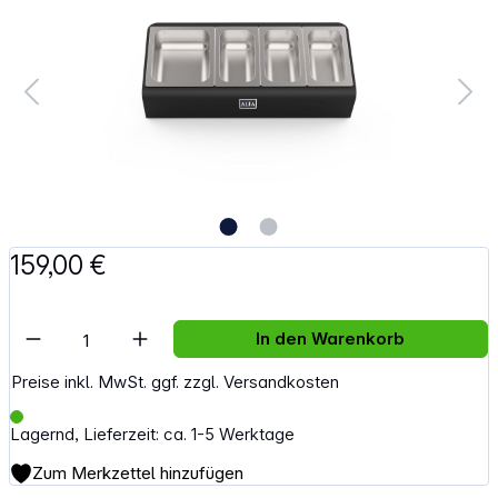
159,00 €
Artikel Anzahl: Gib den gewünschten Wert e
In den Warenkorb
Preise inkl. MwSt. ggf. zzgl. Versandkosten
Lagernd, Lieferzeit: ca. 1-5 Werktage
Zum Merkzettel hinzufügen