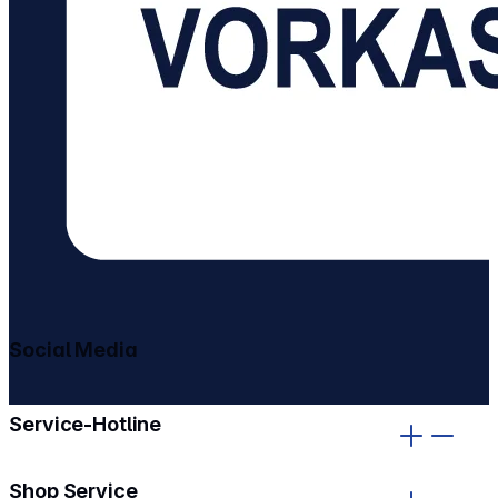
Social Media
gehe zu facebook
gehe zu instagram
Service-Hotline
Shop Service