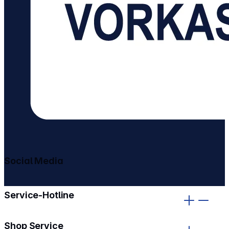
Social Media
gehe zu facebook
gehe zu instagram
Service-Hotline
Shop Service