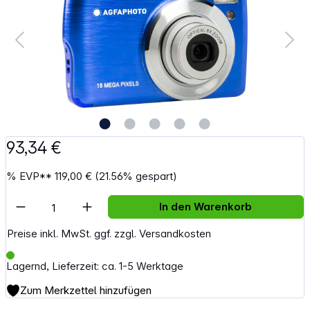
93,34 €
%
EVP**
119,00 €
(21.56% gespart)
Artikel Anzahl: Gib den gewünschten Wert e
In den Warenkorb
Preise inkl. MwSt. ggf. zzgl. Versandkosten
Lagernd, Lieferzeit: ca. 1-5 Werktage
Zum Merkzettel hinzufügen