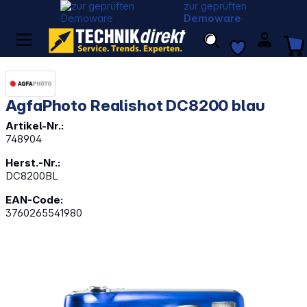
zur geprüften
Demoware
AgfaPhoto Realishot DC8200 blau
Artikel-Nr.:
748904
Herst.-Nr.:
DC8200BL
EAN-Code:
3760265541980
Bildergalerie überspringen