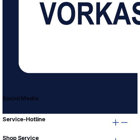
Social Media
gehe zu facebook
gehe zu instagram
Service-Hotline
Shop Service