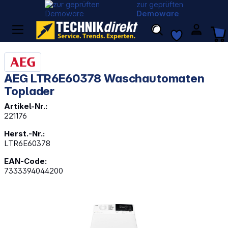
zur geprüften
Demoware
AEG LTR6E60378 Waschautomaten
Toplader
Artikel-Nr.:
221176
Herst.-Nr.:
LTR6E60378
EAN-Code:
7333394044200
Bildergalerie überspringen