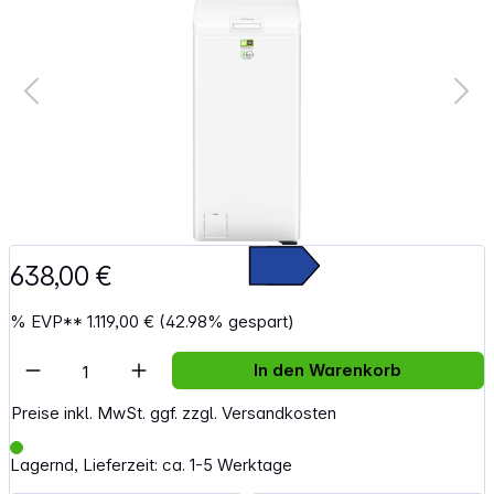
638,00 €
%
EVP**
1.119,00 €
(42.98% gespart)
Artikel Anzahl: Gib den gewünschten Wert e
In den Warenkorb
Preise inkl. MwSt. ggf. zzgl. Versandkosten
Lagernd, Lieferzeit: ca. 1-5 Werktage