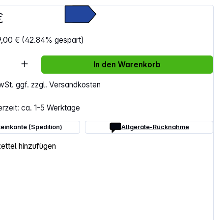
 €
9,00 €
(42.84% gespart)
Anzahl: Gib den gewünschten Wert ein ode
In den Warenkorb
MwSt. ggf. zzgl. Versandkosten
erzeit: ca. 1-5 Werktage
einkante (Spedition)
Altgeräte-Rücknahme
ttel hinzufügen