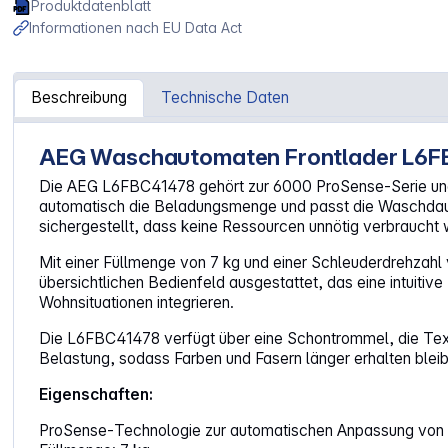
Produktdatenblatt
Informationen nach EU Data Act
Beschreibung
Technische Daten
AEG Waschautomaten Frontlader L6FBC
Artikelinformationen "AEG L6FBC41478 Waschautomaten 
Die AEG L6FBC41478 gehört zur 6000 ProSense‑Serie und 
automatisch die Beladungsmenge und passt die Waschdauer
sichergestellt, dass keine Ressourcen unnötig verbraucht
Mit einer Füllmenge von 7 kg und einer Schleuderdrehzahl v
übersichtlichen Bedienfeld ausgestattet, das eine intuiti
Wohnsituationen integrieren.
Die L6FBC41478 verfügt über eine Schontrommel, die Texti
Belastung, sodass Farben und Fasern länger erhalten bleibe
Eigenschaften:
ProSense‑Technologie zur automatischen Anpassung von 