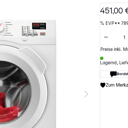
451,00
%
EVP**
78
Artikel 
Preise inkl. 
Lagernd, Lief
Bordst
Zum Merkze