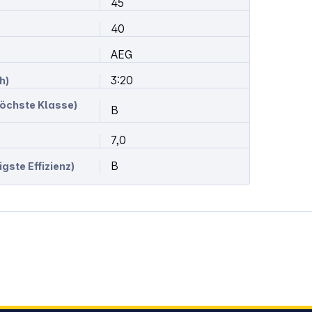
45
40
AEG
3:20
h)
öchste Klasse)
B
7,0
B
igste Effizienz)