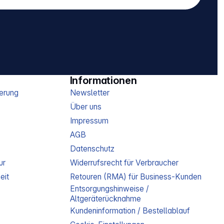
Informationen
erung
Newsletter
Über uns
Impressum
AGB
Datenschutz
ur
Widerrufsrecht für Verbraucher
eit
Retouren (RMA) für Business-Kunden
Entsorgungshinweise /
Altgeräterücknahme
Kundeninformation / Bestellablauf