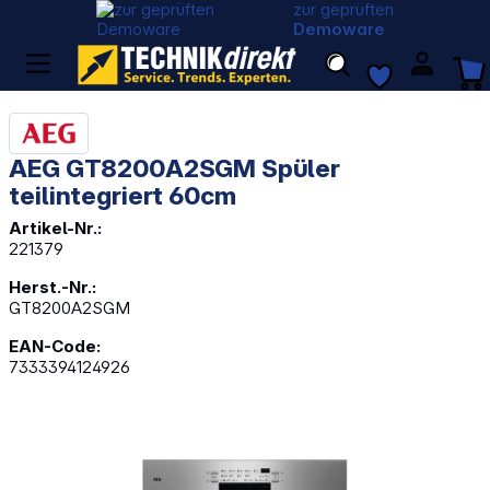
zur geprüften
Demoware
AEG GT8200A2SGM Spüler
teilintegriert 60cm
Artikel-Nr.:
221379
Herst.-Nr.:
GT8200A2SGM
EAN-Code:
7333394124926
Bildergalerie überspringen