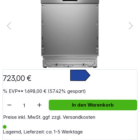
723,00 €
%
EVP**
1.698,00 €
(57.42% gespart)
Artikel Anzahl: Gib den gewünschten Wert e
In den Warenkorb
Preise inkl. MwSt. ggf. zzgl. Versandkosten
Lagernd, Lieferzeit: ca. 1-5 Werktage