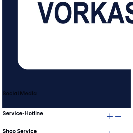
Social Media
gehe zu facebook
gehe zu instagram
Service-Hotline
Shop Service