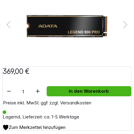
369,00 €
Artikel Anzahl: Gib den gewünschten Wert e
In den Warenkorb
Preise inkl. MwSt. ggf. zzgl. Versandkosten
Lagernd, Lieferzeit: ca. 1-5 Werktage
Zum Merkzettel hinzufügen