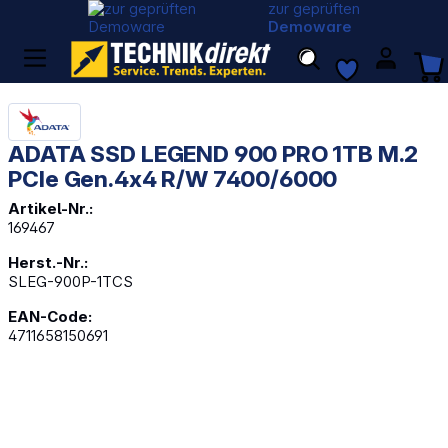
zur geprüften
Demoware
ADATA SSD LEGEND 900 PRO 1TB M.2
PCIe Gen.4x4 R/W 7400/6000
Artikel-Nr.:
169467
Herst.-Nr.:
SLEG-900P-1TCS
EAN-Code:
4711658150691
Bildergalerie überspringen