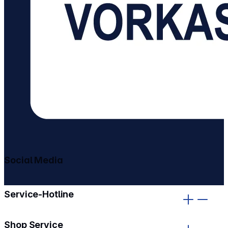
Social Media
gehe zu facebook
gehe zu instagram
Service-Hotline
Shop Service