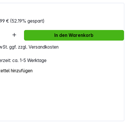
,99 €
(52.19% gespart)
Anzahl: Gib den gewünschten Wert ein ode
In den Warenkorb
MwSt. ggf. zzgl. Versandkosten
erzeit: ca. 1-5 Werktage
ttel hinzufügen