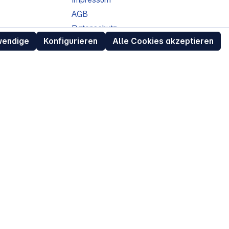
AGB
Datenschutz
wendige
Konfigurieren
Alle Cookies akzeptieren
ur
Widerrufsrecht für Verbraucher
eit
Retouren (RMA) für Business-Kunden
Entsorgungshinweise /
Altgeräterücknahme
Kundeninformation / Bestellablauf
Cookie-Einstellungen
EU Data Act