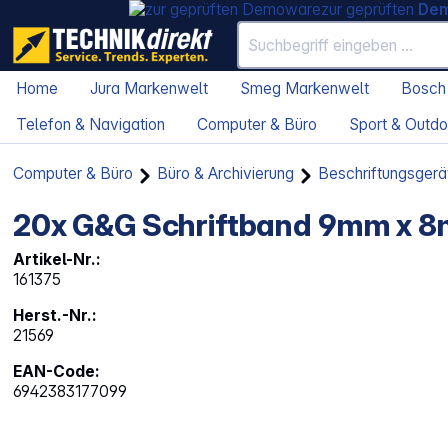
zur geprüften
De
Home
Jura Markenwelt
Smeg Markenwelt
Bosch
Telefon & Navigation
Computer & Büro
Sport & Outdo
Computer & Büro
Büro & Archivierung
Beschriftungsgerä
20x G&G Schriftband 9mm x 8m
Artikel-Nr.:
161375
Herst.-Nr.:
21569
EAN-Code:
6942383177099