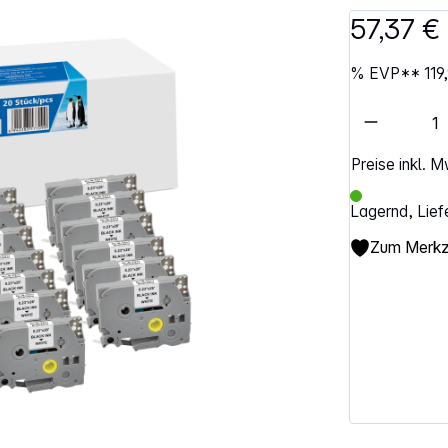
57,37 €
%
EVP**
119
Artikel 
Preise inkl. 
Lagernd, Lief
Zum Merkze