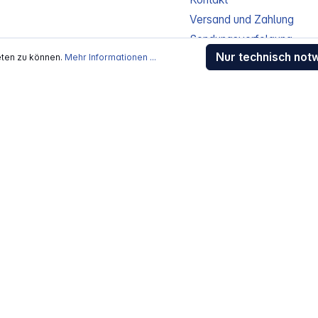
Versand und Zahlung
Sendungsverfolgung
Nur technisch not
eten zu können.
Mehr Informationen ...
Gewährleistung / Reparat
Erklärung zur Barrierefreih
Download-Center
Jobs
kosten
, wenn nicht anders beschrieben
rstellers / Lieferanten.
 Alle Rechte vorbehalten.