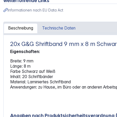
weiterführende Links
Informationen nach EU Data Act
Beschreibung
Technische Daten
20x G&G Shriftband 9 mm x 8 m Schwarz
Artikelinformationen "20x G&G Schriftband 9mm x 8m sw-
Eigenschaften:
Breite: 9 mm
Länge: 8 m
Farbe Schwarz auf Weiß
Inhalt: 20 Schriftbänder
Material: Laminiertes Schriftband
Anwendungen: zu Hause, im Büro oder an anderen Arbeits
Angaben nach Produktsicherheitsverordnung 