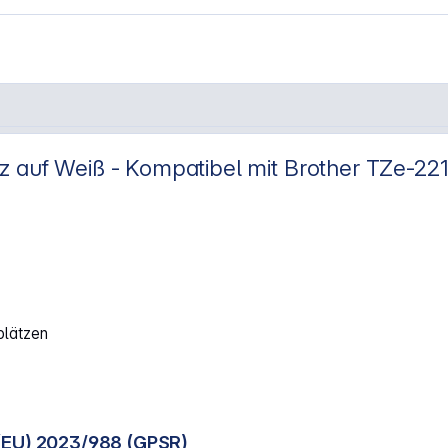
 auf Weiß - Kompatibel mit Brother TZe-22
 ws komp. m. Brother TZe-221"
plätzen
(EU) 2023/988 (GPSR)