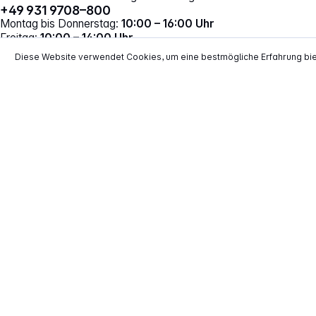
+49 931 9708–800
Montag bis Donnerstag:
10:00 – 16:00 Uhr
Freitag:
10:00 – 14:00 Uhr
Vertrag widerrufen
Diese Website verwendet Cookies, um eine bestmögliche Erfahrung bi
*
Alle Preise inkl. gesetzl. Mehrwertsteuer zzgl.
Versand
**
EVP = Empfohlener Verkaufspreis des He
Copyright © 2000 - 2026 TECHNIKdirekt -