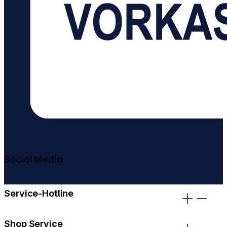
Social Media
gehe zu facebook
gehe zu instagram
Service-Hotline
Shop Service