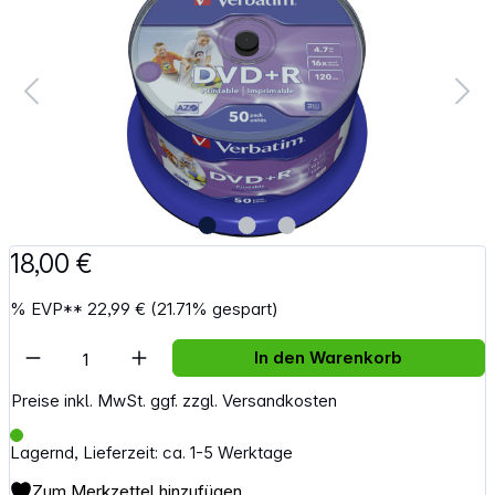
18,00 €
%
EVP**
22,99 €
(21.71% gespart)
Artikel Anzahl: Gib den gewünschten Wert e
In den Warenkorb
Preise inkl. MwSt. ggf. zzgl. Versandkosten
Lagernd, Lieferzeit: ca. 1-5 Werktage
Zum Merkzettel hinzufügen