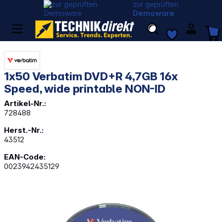
zur geprüften
Demoware
1x50 Verbatim DVD+R 4,7GB 16x
Speed, wide printable NON-ID
Artikel-Nr.:
728488
Herst.-Nr.:
43512
EAN-Code:
0023942435129
Bildergalerie überspringen