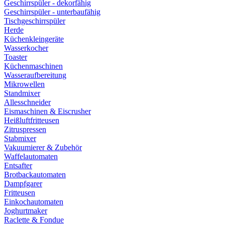
Geschirrspüler - dekorfähig
Geschirrspüler - unterbaufähig
Tischgeschirrspüler
Herde
Küchenkleingeräte
Wasserkocher
Toaster
Küchenmaschinen
Wasseraufbereitung
Mikrowellen
Standmixer
Allesschneider
Eismaschinen & Eiscrusher
Heißluftfritteusen
Zitruspressen
Stabmixer
Vakuumierer & Zubehör
Waffelautomaten
Entsafter
Brotbackautomaten
Dampfgarer
Fritteusen
Einkochautomaten
Joghurtmaker
Raclette & Fondue