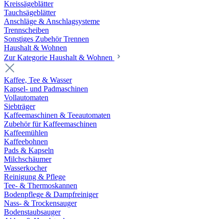
Kreissägeblätter
Tauchsägeblätter
Anschläge & Anschlagsysteme
Trennscheiben
Sonstiges Zubehör Trennen
Haushalt & Wohnen
Zur Kategorie Haushalt & Wohnen
Kaffee, Tee & Wasser
Kapsel- und Padmaschinen
Vollautomaten
Siebträger
Kaffeemaschinen & Teeautomaten
Zubehör für Kaffeemaschinen
Kaffeemühlen
Kaffeebohnen
Pads & Kapseln
Milchschäumer
Wasserkocher
Reinigung & Pflege
Tee- & Thermoskannen
Bodenpflege & Dampfreiniger
Nass- & Trockensauger
Bodenstaubsauger