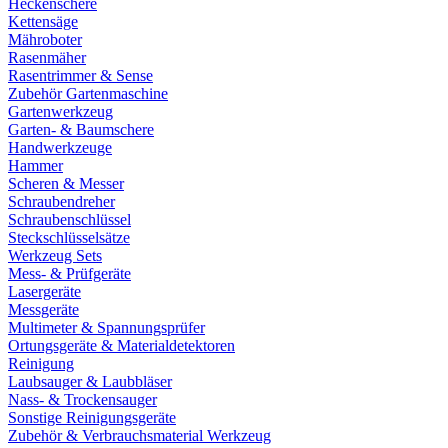
Heckenschere
Kettensäge
Mähroboter
Rasenmäher
Rasentrimmer & Sense
Zubehör Gartenmaschine
Gartenwerkzeug
Garten- & Baumschere
Handwerkzeuge
Hammer
Scheren & Messer
Schraubendreher
Schraubenschlüssel
Steckschlüsselsätze
Werkzeug Sets
Mess- & Prüfgeräte
Lasergeräte
Messgeräte
Multimeter & Spannungsprüfer
Ortungsgeräte & Materialdetektoren
Reinigung
Laubsauger & Laubbläser
Nass- & Trockensauger
Sonstige Reinigungsgeräte
Zubehör & Verbrauchsmaterial Werkzeug