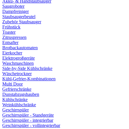
Akku- & Handstaubsauger
Saugroboter
Dampfreiniger
Staubsaugerbeutel
Zubehör Staubsauger
Frühstück
Toaster
Zitruspressen
Entsafter
Brotbackautomaten
Eierkocher
Elektrogroßgeräte
Waschmaschinen
Side-by-Side Kühlschränke
Wäschetrockner
Kühl-Gefrier-Kombinationen
Multi Door
Gefrierschränke
Dunstabzugshauben
Kühlschränke
Weinkühlschränke
Geschirrspüler
Geschirrspüler - Standgeräte
Geschirrspüler - integrierbar
Geschirrspüler - vollintegrierbar