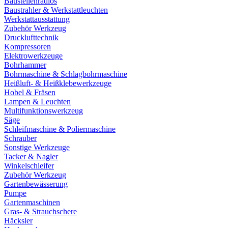
Baustellenradios
Baustrahler & Werkstattleuchten
Werkstattausstattung
Zubehör Werkzeug
Drucklufttechnik
Kompressoren
Elektrowerkzeuge
Bohrhammer
Bohrmaschine & Schlagbohrmaschine
Heißluft- & Heißklebewerkzeuge
Hobel & Fräsen
Lampen & Leuchten
Multifunktionswerkzeug
Säge
Schleifmaschine & Poliermaschine
Schrauber
Sonstige Werkzeuge
Tacker & Nagler
Winkelschleifer
Zubehör Werkzeug
Gartenbewässerung
Pumpe
Gartenmaschinen
Gras- & Strauchschere
Häcksler