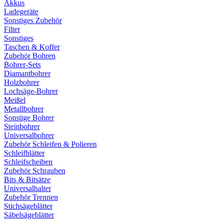
Akkus
Ladegeräte
Sonstiges Zubehör
Filter
Sonstiges
Taschen & Koffer
Zubehör Bohren
Bohrer-Sets
Diamantbohrer
Holzbohrer
Lochsäge-Bohrer
Meißel
Metallbohrer
Sonstige Bohrer
Steinbohrer
Universalbohrer
Zubehör Schleifen & Polieren
Schleifblätter
Schleifscheiben
Zubehör Schrauben
Bits & Bitsätze
Universalhalter
Zubehör Trennen
Stichsägeblätter
Säbelsägeblätter