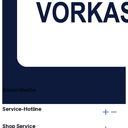
Social Media
gehe zu facebook
gehe zu instagram
Service-Hotline
Shop Service