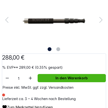
288,00 €
%
EVP**
289,00 €
(0.35% gespart)
Artikel Anzahl: Gib den gewünschten Wert e
In den Warenkorb
Preise inkl. MwSt. ggf. zzgl. Versandkosten
Lieferzeit ca. 3 – 4 Wochen nach Bestellung
Zum Merkzettel hinzufügen