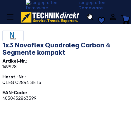
zur geprüften
Demoware
1x3 Novoflex Quadroleg Carbon 4
Segmente kompakt
Artikel-Nr.:
149928
Herst.-Nr.:
QLEG C2844 SET3
EAN-Code:
4030432863399
Bildergalerie überspringen