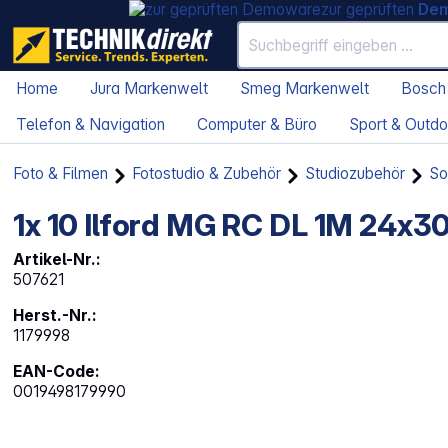
zur geprüften
De
Home
Jura Markenwelt
Smeg Markenwelt
Bosch
Telefon & Navigation
Computer & Büro
Sport & Outdo
Foto & Filmen
Fotostudio & Zubehör
Studiozubehör
So
1x 10 Ilford MG RC DL 1M 24x3
Artikel-Nr.:
507621
Herst.-Nr.:
1179998
EAN-Code:
0019498179990