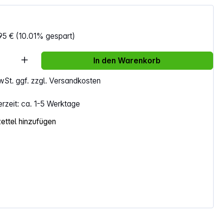
95 €
(10.01% gespart)
Anzahl: Gib den gewünschten Wert ein ode
In den Warenkorb
MwSt. ggf. zzgl. Versandkosten
erzeit: ca. 1-5 Werktage
ttel hinzufügen