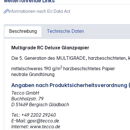
weiterführende Links
Informationen nach EU Data Act
Beschreibung
Technische Daten
Artikelinformationen "1x 10 Ilford MG RC DL 1M 24x30"
Multigrade RC Deluxe Glanzpapier
Die 5. Generation des MULTIGRADE, harzbeschichteten, ko
2
mittelschweres 190 g/m
harzbeschichtetes Papier
neutrale Grundtönung
Angaben nach Produktsicherheitsverordnung 
Tecco GmbH
Buchholzstr. 79
D 51469 Bergisch Gladbach
Tel.: +49 2202 29240
E-Mail: gpsr@tecco.de
Internet: www.tecco.de