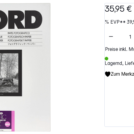
35,95 €
%
EVP**
39,
Artikel 
Preise inkl. 
Lagernd, Lief
Zum Merkze