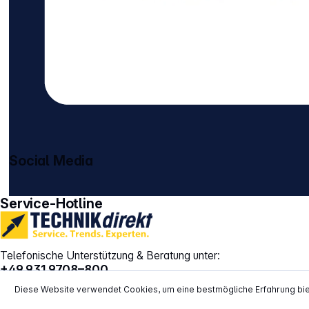
Social Media
gehe zu facebook
gehe zu instagram
Service-Hotline
Telefonische Unterstützung & Beratung unter:
+49 931 9708–800
Montag bis Donnerstag:
10:00 – 16:00 Uhr
Diese Website verwendet Cookies, um eine bestmögliche Erfahrung bi
Freitag:
10:00 – 14:00 Uhr