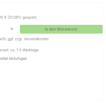
95 €
(21.08% gespart)
Anzahl: Gib den gewünschten Wert ein ode
In den Warenkorb
MwSt. ggf. zzgl. Versandkosten
erzeit: ca. 1-5 Werktage
ttel hinzufügen