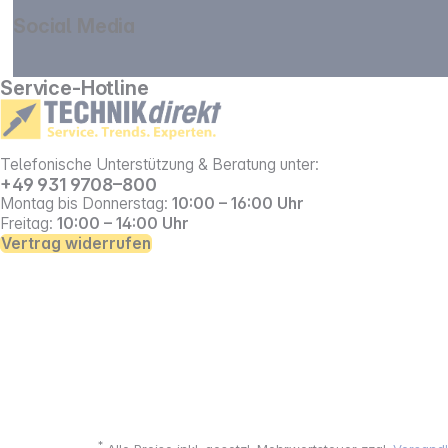
Social Media
gehe zu facebook
gehe zu instagram
Service-Hotline
Telefonische Unterstützung & Beratung unter:
+49 931 9708–800
Montag bis Donnerstag:
10:00 – 16:00 Uhr
Freitag:
10:00 – 14:00 Uhr
Vertrag widerrufen
*