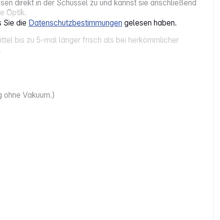
sen direkt in der Schüssel zu und kannst sie anschließend
e Optik.
s Sie die
Datenschutzbestimmungen
gelesen haben.
tel bis zu 5‑mal länger frisch als bei herkömmlicher
.
ng ohne Vakuum.)