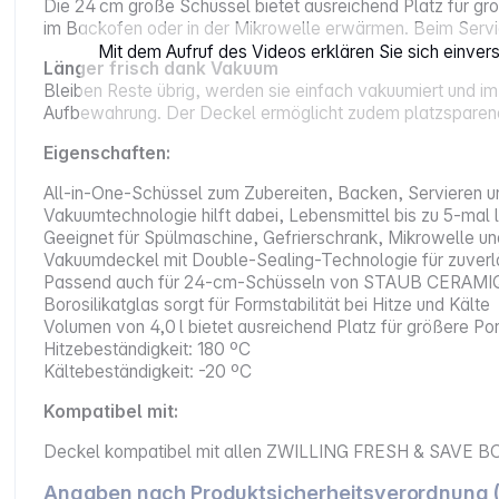
Die 24 cm große Schüssel bietet ausreichend Platz für gro
im Backofen oder in der Mikrowelle erwärmen. Beim Servier
Mit dem Aufruf des Videos erklären Sie sich einve
Länger frisch dank Vakuum
Bleiben Reste übrig, werden sie einfach vakuumiert und im
Aufbewahrung. Der Deckel ermöglicht zudem platzsparende
Eigenschaften:
All-in-One-Schüssel zum Zubereiten, Backen, Servieren 
Vakuumtechnologie hilft dabei, Lebensmittel bis zu 5‑mal
Geeignet für Spülmaschine, Gefrierschrank, Mikrowelle u
Vakuumdeckel mit Double-Sealing-Technologie für zuverl
Passend auch für 24‑cm‑Schüsseln von STAUB CERAMIQ
Borosilikatglas sorgt für Formstabilität bei Hitze und Kälte
Volumen von 4,0 l bietet ausreichend Platz für größere Po
Hitzebeständigkeit: 180 ºC
Kältebeständigkeit: -20 ºC
Kompatibel mit:
Deckel kompatibel mit allen ZWILLING FRESH & SAVE B
Angaben nach Produktsicherheitsverordnung 