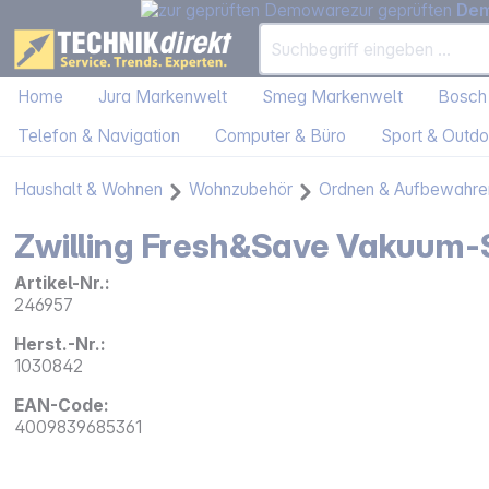
zur geprüften
De
Home
Jura Markenwelt
Smeg Markenwelt
Bosch
Telefon & Navigation
Computer & Büro
Sport & Outdo
Haushalt & Wohnen
Wohnzubehör
Ordnen & Aufbewahre
Zwilling Fresh&Save Vakuum-S
Artikel-Nr.:
246957
Herst.-Nr.:
1030842
EAN-Code:
4009839685361