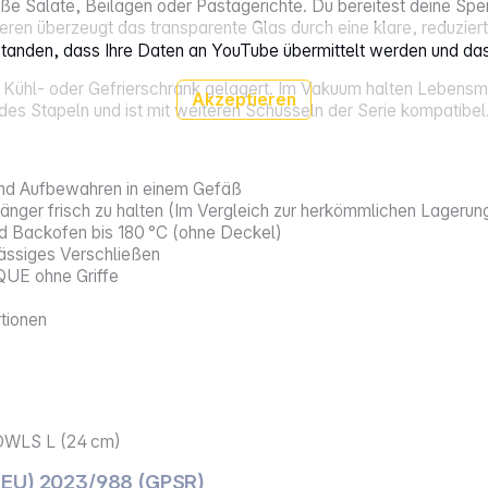
ße Salate, Beilagen oder Pastagerichte. Du bereitest deine Spei
en überzeugt das transparente Glas durch eine klare, reduziert
rstanden, dass Ihre Daten an YouTube übermittelt werden und da
 Kühl- oder Gefrierschrank gelagert. Im Vakuum halten Lebensmit
Akzeptieren
s Stapeln und ist mit weiteren Schüsseln der Serie kompatibel
und Aufbewahren in einem Gefäß
 länger frisch zu halten (Im Vergleich zur herkömmlichen Lageru
nd Backofen bis 180 °C (ohne Deckel)
ässiges Verschließen
UE ohne Griffe
rtionen
OWLS L (24 cm)
(EU) 2023/988 (GPSR)