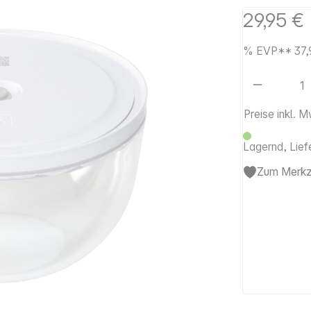
29,95 €
%
EVP**
37,
Artikel 
Preise inkl. 
Lagernd, Lief
Zum Merkze