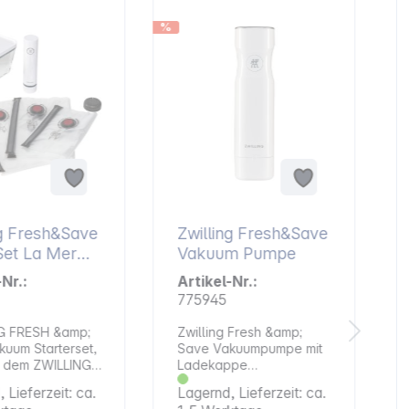
%
%
ng Fresh&Save
Zwilling Fresh&Save
a Mer
Vakuum Pumpe
-Nr.:
Artikel-Nr.:
775945
G FRESH &amp;
Zwilling Fresh &amp;
uum Starterset,
Save Vakuumpumpe mit
it dem ZWILLING
Ladekappe
amp; SAVE
Vakuumgerät. Mit wenig
 Lieferzeit: ca.
Lagernd, Lieferzeit: ca.
tarterset
Aufwand bleiben