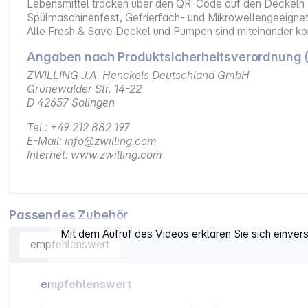
Lebensmittel tracken über den QR-Code auf den Deckeln
Spülmaschinenfest, Gefrierfach- und Mikrowellengeeigne
Alle Fresh & Save Deckel und Pumpen sind miteinander k
Angaben nach Produktsicherheitsverordnung 
ZWILLING J.A. Henckels Deutschland GmbH
Grünewalder Str. 14-22
D 42657 Solingen
Tel.: +49 212 882 197
E-Mail: info@zwilling.com
Internet: www.zwilling.com
Passendes Zubehör
Mit dem Aufruf des Videos erklären Sie sich einve
empfehlenswert
Artikelgalerie überspringen
empfehlenswert