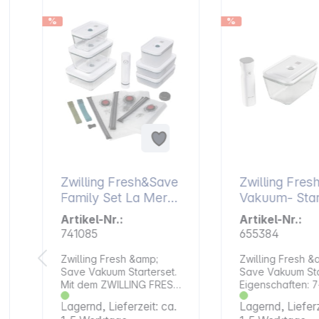
%
%
Zwilling Fresh&Save
Zwilling Fre
Family Set La Mer
Vakuum- Starter-
Glas
Set 7-tlg. Gla
Artikel-Nr.:
Artikel-Nr.:
741085
655384
Zwilling Fresh &amp;
Zwilling Fresh &
Save Vakuum Starterset.
Save Vakuum Sta
Mit dem ZWILLING FRESH
Eigenschaften: 7-teiliges
&amp; SAVE Vakuum
Set Bestehend aus: 1x
Lagernd, Lieferzeit: ca.
Lagernd, Lieferz
Starterset können Sie Ihr
Vakuumpumpe 1x