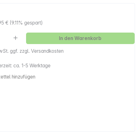
95 €
(9.11% gespart)
Anzahl: Gib den gewünschten Wert ein ode
In den Warenkorb
MwSt. ggf. zzgl. Versandkosten
erzeit: ca. 1-5 Werktage
ttel hinzufügen