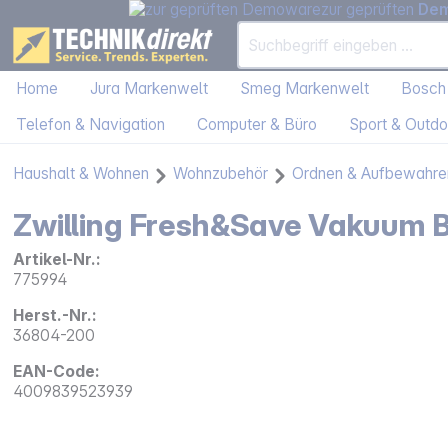
zur geprüften
De
Home
Jura Markenwelt
Smeg Markenwelt
Bosch
Telefon & Navigation
Computer & Büro
Sport & Outdo
Haushalt & Wohnen
Wohnzubehör
Ordnen & Aufbewahre
Zwilling Fresh&Save Vakuum B
Artikel-Nr.:
775994
Herst.-Nr.:
36804-200
EAN-Code:
4009839523939