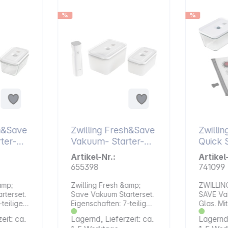
%
%
sh&Save
Zwilling Fresh&Save
Zwilli
Vakuum- Starter-
Quick Set L
s
Set 7.tlg. Kunststoff
Glas
Artikel-Nr.:
Artikel
655398
741099
amp;
Zwilling Fresh &amp;
ZWILLIN
rterset.
Save Vakuum Starterset.
SAVE Vak
Eigenschaften: 7-teilig
Glas. M
Set bestehend aus: 1x
FRESH &
eit: ca.
Lagernd, Lieferzeit: ca.
Lagernd,
Vakuumpumpe 2x
Vakuum S