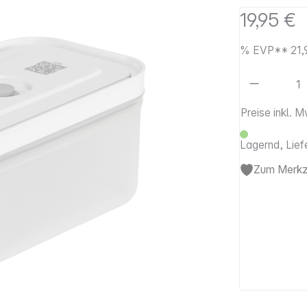
19,95 €
%
EVP**
21,
Artikel 
Preise inkl. 
Lagernd, Lief
Zum Merkze