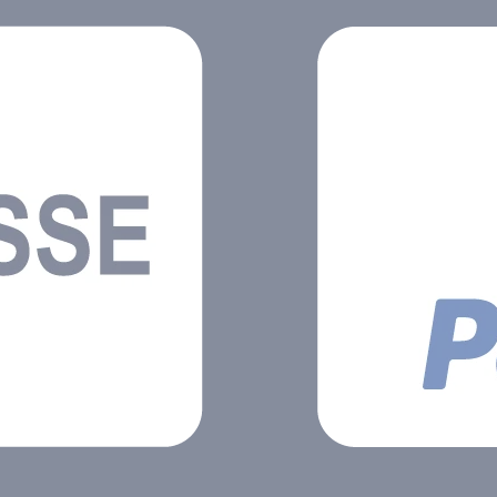
hluss),
länger frische
spülmas
Lebensmittel Kabellose
mikrowe
hhaltige
Vakuumpumpe
können 
Automatischer Stopp,
Kühlschr
 stoppt
sobald ein
der Tief
ausreichendes Vakuum
aufbewa
erreicht ist Aromen und
Vakuumb
ums
Nährstoffe bleiben
besonde
erhalten Kompatibel mit
wiederv
le
der kostenlosen
besitze
n und
ZWILLING Culinary World
Marinier
ben
App (via QR-Code)
dank de
Vakuumdeckel mit
luftdich
er
innovativer, Double-
oder in 
inary
Sealing-Technologie
aufbewa
QR-
Eigenschafte
frische 
ttel
dank de
Funktion Zeit-, geld- un
nd ideal
ressour
Garen
Tracking
it
des QR-
ble-
Deckel Die
logie
Vakuump
it: 180,0
leistung