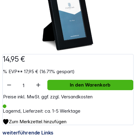
14,95 €
%
EVP**
17,95 €
(16.71% gespart)
Artikel Anzahl: Gib den gewünschten Wert e
In den Warenkorb
Preise inkl. MwSt. ggf. zzgl. Versandkosten
Lagernd, Lieferzeit: ca. 1-5 Werktage
Zum Merkzettel hinzufügen
weiterführende Links