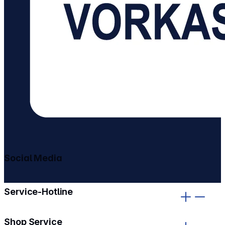
Social Media
gehe zu facebook
gehe zu instagram
Service-Hotline
Shop Service