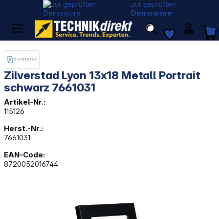
zur geprüften
Demoware
Zilverstad Lyon 13x18 Metall Portrait
schwarz 7661031
Artikel-Nr.:
115126
Herst.-Nr.:
7661031
EAN-Code:
8720052016744
Bildergalerie überspringen