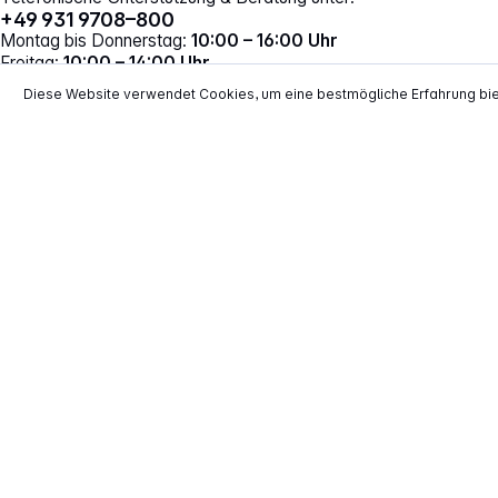
+49 931 9708–800
Montag bis Donnerstag:
10:00 – 16:00 Uhr
Freitag:
10:00 – 14:00 Uhr
Vertrag widerrufen
Diese Website verwendet Cookies, um eine bestmögliche Erfahrung bi
*
Alle Preise inkl. gesetzl. Mehrwertsteuer zzgl.
Versand
**
EVP = Empfohlener Verkaufspreis des He
Copyright © 2000 - 2026 TECHNIKdirekt -