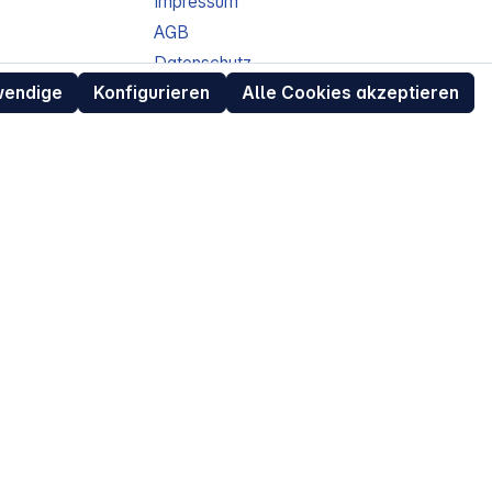
Impressum
AGB
Datenschutz
wendige
Konfigurieren
Alle Cookies akzeptieren
ur
Widerrufsrecht für Verbraucher
eit
Retouren (RMA) für Business-Kunden
Entsorgungshinweise /
Altgeräterücknahme
Kundeninformation / Bestellablauf
Cookie-Einstellungen
EU Data Act