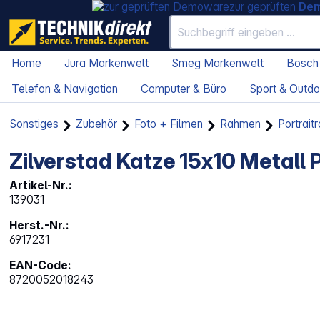
zur geprüften
De
Home
Jura Markenwelt
Smeg Markenwelt
Bosch
Telefon & Navigation
Computer & Büro
Sport & Outdo
Sonstiges
Zubehör
Foto + Filmen
Rahmen
Portrai
Zilverstad Katze 15x10 Metall 
Artikel-Nr.:
139031
Herst.-Nr.:
6917231
EAN-Code:
8720052018243