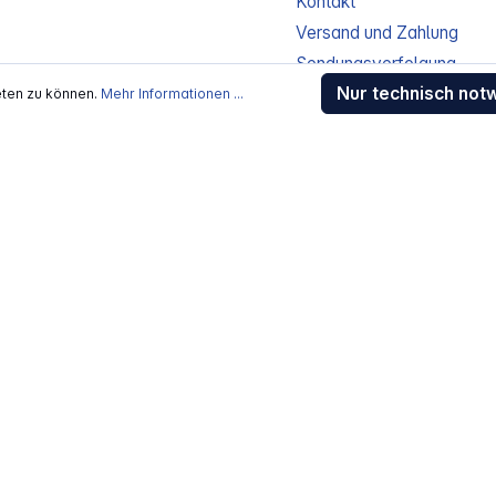
Kontakt
Versand und Zahlung
Sendungsverfolgung
Nur technisch not
Gewährleistung / Reparat
eten zu können.
Mehr Informationen ...
Erklärung zur Barrierefreih
Download-Center
Jobs
kosten
, wenn nicht anders beschrieben
rstellers / Lieferanten.
 Alle Rechte vorbehalten.