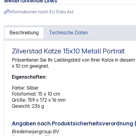
weiterführende Links
Informationen nach EU Data Act
Beschreibung
Technische Daten
Zilverstad Katze 15x10 Metall Portrait
Artikelinformationen "Zilverstad Katze 15x10 Metall Portra
Präsentieren Sie Ihr Lieblingsbild von Ihrer Katze in diesem
x 10 cm geeignet.
Eigenschaften:
Farbe: Silber
Fotoformat: 15 x 10 cm
Größe: 159 x 172 x 16 mm
Gewicht: 236 g
Angaben nach Produktsicherheitsverordnung 
Bredemeijergroup BV