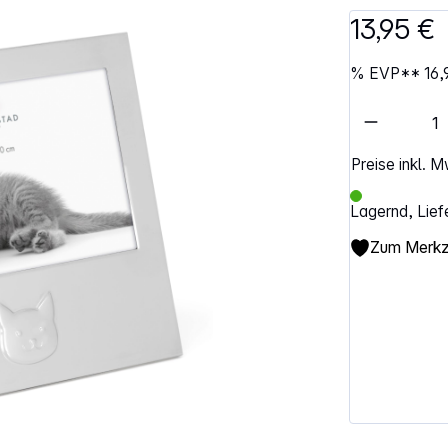
13,95 €
%
EVP**
16,
Artikel 
Preise inkl. 
Lagernd, Lief
Zum Merkze