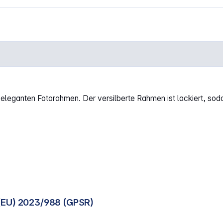
it 6917231"
 eleganten Fotorahmen. Der versilberte Rahmen ist lackiert, sodass
(EU) 2023/988 (GPSR)