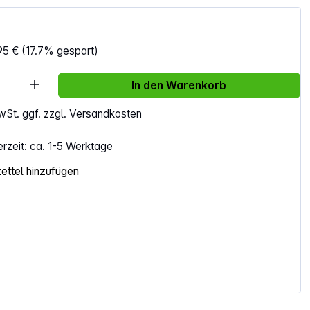
95 €
(17.7% gespart)
Anzahl: Gib den gewünschten Wert ein ode
In den Warenkorb
MwSt. ggf. zzgl. Versandkosten
erzeit: ca. 1-5 Werktage
ttel hinzufügen