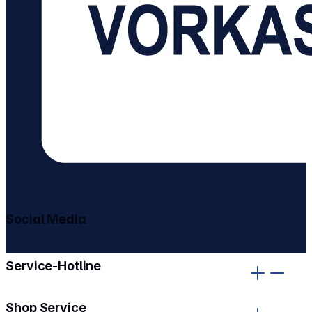
Social Media
gehe zu facebook
gehe zu instagram
Service-Hotline
Shop Service