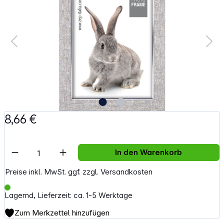
8,66 €
Artikel Anzahl: Gib den gewünschten Wert e
In den Warenkorb
Preise inkl. MwSt. ggf. zzgl. Versandkosten
Lagernd, Lieferzeit: ca. 1-5 Werktage
Zum Merkzettel hinzufügen