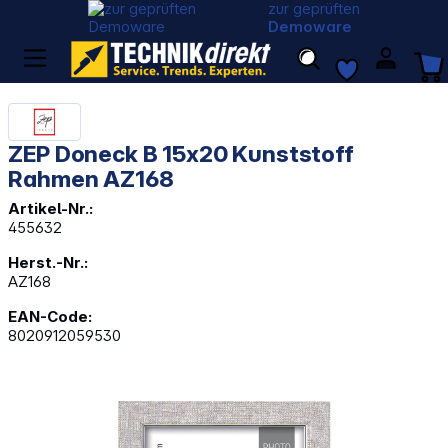
zur geprüften
Demoware
ZEP Doneck B 15x20 Kunststoff
Rahmen AZ168
Artikel-Nr.:
455632
Herst.-Nr.:
AZ168
EAN-Code:
8020912059530
Bildergalerie überspringen