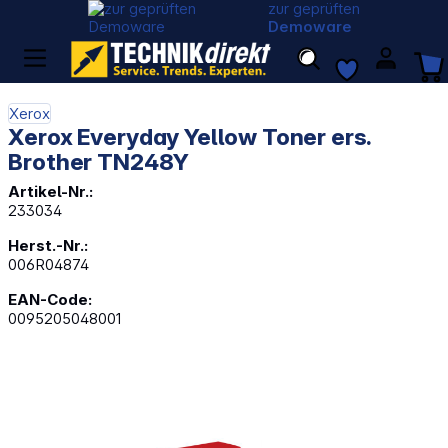
zur geprüften
Demoware
Xerox
Xerox Everyday Yellow Toner ers.
Brother TN248Y
Artikel-Nr.:
233034
Herst.-Nr.:
006R04874
EAN-Code:
0095205048001
Bildergalerie überspringen