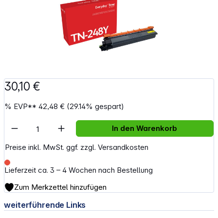
30,10 €
%
EVP**
42,48 €
(29.14% gespart)
Artikel Anzahl: Gib den gewünschten Wert e
In den Warenkorb
Preise inkl. MwSt. ggf. zzgl. Versandkosten
Lieferzeit ca. 3 – 4 Wochen nach Bestellung
Zum Merkzettel hinzufügen
weiterführende Links