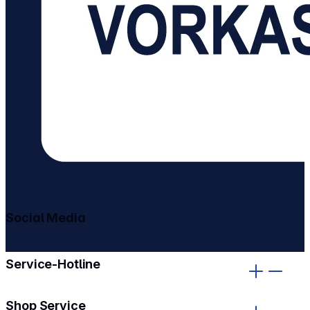
Social Media
gehe zu facebook
gehe zu instagram
Service-Hotline
Shop Service