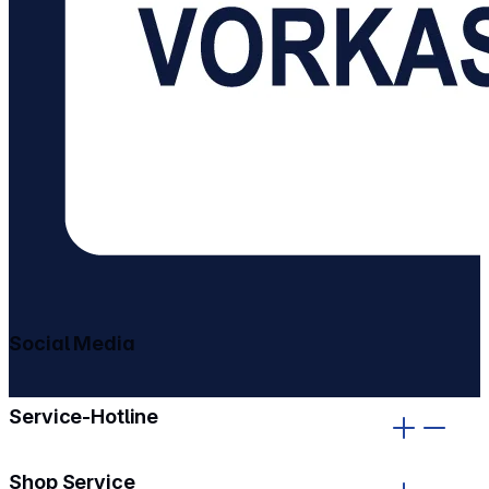
Social Media
gehe zu facebook
gehe zu instagram
Service-Hotline
Shop Service