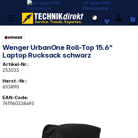
zur geprüften
Demoware
Wenger UrbanOne Roll-Top 15.6"
Laptop Rucksack schwarz
Artikel-Nr.:
253033
Herst.-Nr.:
653890
EAN-Code:
7611160338495
Bildergalerie überspringen