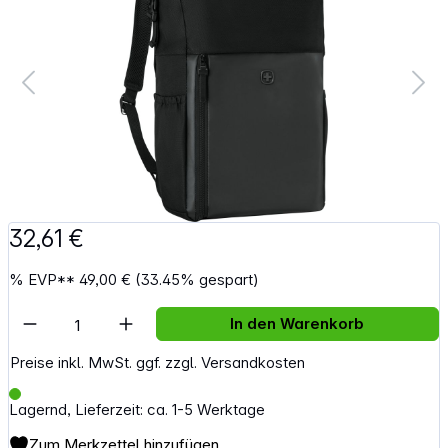
32,61 €
%
EVP**
49,00 €
(33.45% gespart)
Artikel Anzahl: Gib den gewünschten Wert e
In den Warenkorb
Preise inkl. MwSt. ggf. zzgl. Versandkosten
Lagernd, Lieferzeit: ca. 1-5 Werktage
Zum Merkzettel hinzufügen