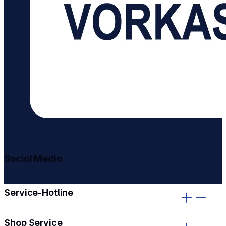
Social Media
gehe zu facebook
gehe zu instagram
Service-Hotline
Shop Service