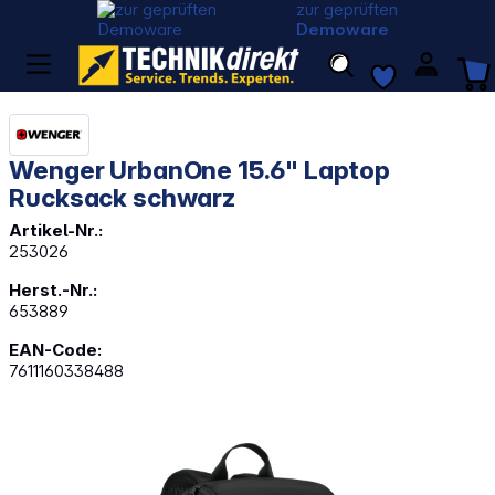
zur geprüften
Demoware
Wenger UrbanOne 15.6" Laptop
Rucksack schwarz
Artikel-Nr.:
253026
Herst.-Nr.:
653889
EAN-Code:
7611160338488
Bildergalerie überspringen