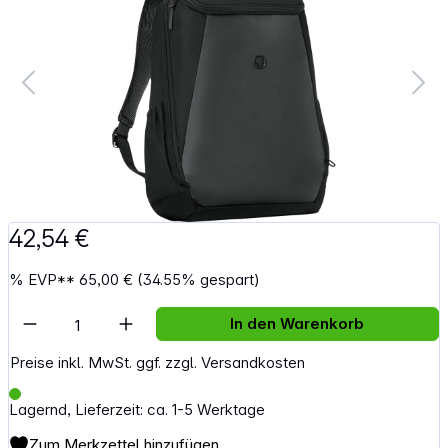
42,54 €
%
EVP**
65,00 €
(34.55% gespart)
Artikel Anzahl: Gib den gewünschten Wert e
In den Warenkorb
Preise inkl. MwSt. ggf. zzgl. Versandkosten
Lagernd, Lieferzeit: ca. 1-5 Werktage
Zum Merkzettel hinzufügen