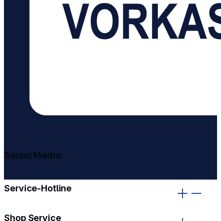
Social Media
gehe zu facebook
gehe zu instagram
Service-Hotline
Shop Service