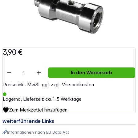
3,90 €
Artikel Anzahl: Gib den gewünschten Wert e
In den Warenkorb
Preise inkl. MwSt. ggf. zzgl. Versandkosten
Lagernd, Lieferzeit: ca. 1-5 Werktage
Zum Merkzettel hinzufügen
weiterführende Links
Informationen nach EU Data Act