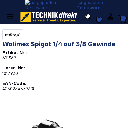
zur geprüften
Demoware
Walimex Spigot 1/4 auf 3/8 Gewinde
Artikel-Nr.:
691362
Herst.-Nr.:
1017930
EAN-Code:
4250234579308
Bildergalerie überspringen