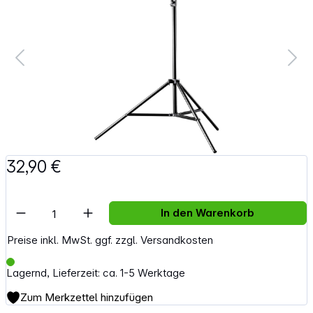
32,90 €
Artikel Anzahl: Gib den gewünschten Wert e
In den Warenkorb
Preise inkl. MwSt. ggf. zzgl. Versandkosten
Lagernd, Lieferzeit: ca. 1-5 Werktage
Zum Merkzettel hinzufügen