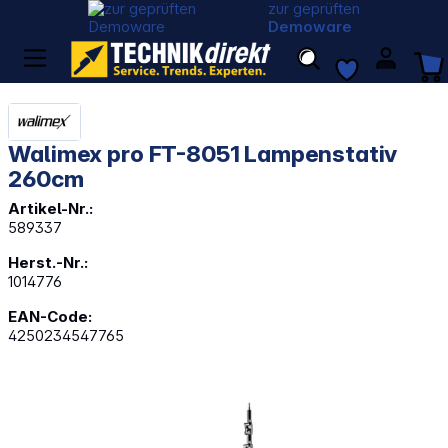
zur geprüften
Demoware
Walimex pro FT-8051 Lampenstativ
260cm
Artikel-Nr.:
589337
Herst.-Nr.:
1014776
EAN-Code:
4250234547765
Bildergalerie überspringen