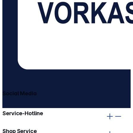
Social Media
gehe zu facebook
gehe zu instagram
Service-Hotline
Shop Service