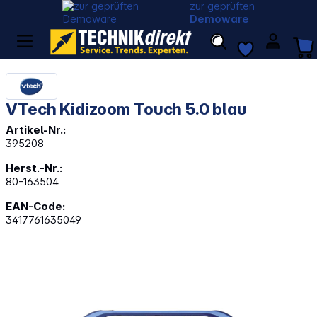
zur geprüften
Demoware
VTech Kidizoom Touch 5.0 blau
Artikel-Nr.:
395208
Herst.-Nr.:
80-163504
EAN-Code:
3417761635049
Bildergalerie überspringen