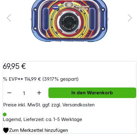
69,95 €
%
EVP**
114,99 €
(39.17% gespart)
Artikel Anzahl: Gib den gewünschten Wert e
In den Warenkorb
Preise inkl. MwSt. ggf. zzgl. Versandkosten
Lagernd, Lieferzeit: ca. 1-5 Werktage
Zum Merkzettel hinzufügen