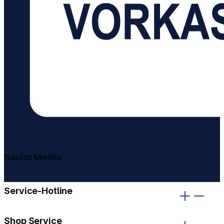
Social Media
gehe zu facebook
gehe zu instagram
Service-Hotline
Shop Service