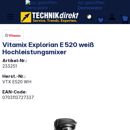
zur geprüften
Demoware
Vitamix Explorian E 520 weiß
Hochleistungsmixer
Artikel-Nr.:
233251
Herst.-Nr.:
VTX E520 WH
EAN-Code:
0703113727337
Bildergalerie überspringen