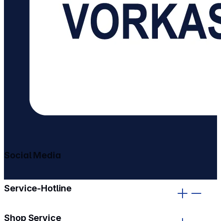
Social Media
gehe zu facebook
gehe zu instagram
Service-Hotline
Shop Service