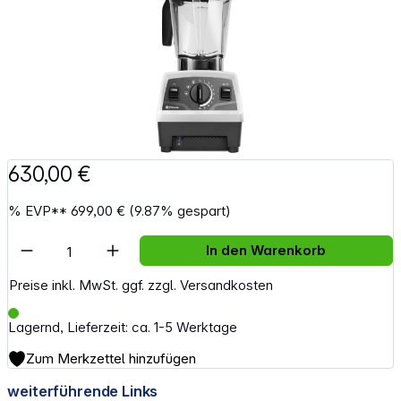
630,00 €
%
EVP**
699,00 €
(9.87% gespart)
Artikel Anzahl: Gib den gewünschten Wert e
In den Warenkorb
Preise inkl. MwSt. ggf. zzgl. Versandkosten
Lagernd, Lieferzeit: ca. 1-5 Werktage
Zum Merkzettel hinzufügen
weiterführende Links