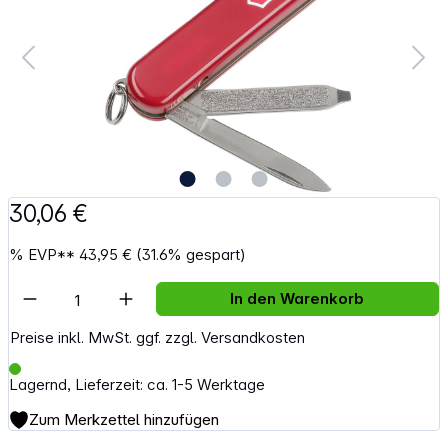
30,06 €
%
EVP**
43,95 €
(31.6% gespart)
Artikel Anzahl: Gib den gewünschten Wert e
In den Warenkorb
Preise inkl. MwSt. ggf. zzgl. Versandkosten
Lagernd, Lieferzeit: ca. 1-5 Werktage
Zum Merkzettel hinzufügen