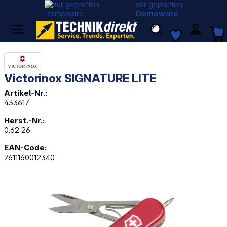
zur geprüften
Demoware
Victorinox SIGNATURE LITE
Artikel-Nr.:
433617
Herst.-Nr.:
0.62 26
EAN-Code:
7611160012340
Bildergalerie überspringen