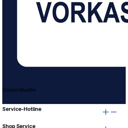
Social Media
gehe zu facebook
gehe zu instagram
Service-Hotline
Shop Service