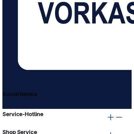
Social Media
gehe zu facebook
gehe zu instagram
Service-Hotline
Shop Service