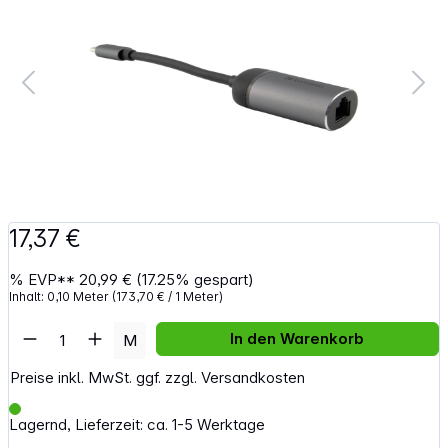
17,37 €
%
EVP**
20,99 €
(17.25% gespart)
Inhalt:
0,10 Meter
(173,70 € / 1 Meter)
Artikel Anzahl: Gib den gewünschten Wert e
In den Warenkorb
M
Preise inkl. MwSt. ggf. zzgl. Versandkosten
Lagernd, Lieferzeit: ca. 1-5 Werktage