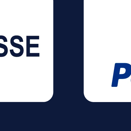
0°
980 g