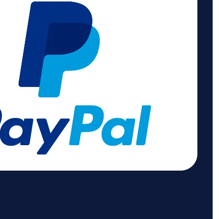
Anordnung 2x USB-A
Lieferumfang: 1x
brennenstuhl estilo
Ecksteckdosenleiste inkl.
Klebepads und
Reinigungstuch (zum
säubern der
Klebeoberfläche für
eine bessere Haftung)