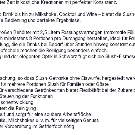
r Zeit in köstliche Kreationen mit perfekter Konsistenz.
Drink bis hin zu Milkshake, Cocktail und Wine – bietet die Slus
tive Bedienung und perfekte Ergebnisse.
a großen Behälter mit 2,5 Litern Fassungsvermögen (maximale F
 mindestens 8 Portionen pro Durchgang herstellen, ideal für Fam
hlung, die die Drinks bei Bedarf über Stunden hinweg konstant a
opfschale machen die Reinigung besonders einfach.
g und der eleganten Optik in Schwarz fügt sich die Slush-Eismasc
schung, so dass Slush‑Getränke ohne Eiswürfel hergestellt we
für mehrere Portionen Slush für Familien oder Gäste
r verschiedene Getränkearten bietet Flexibilität bei der Zuberei
 Steuerung der Funktionen
uschentwicklung
ert die Reinigung
uf und sorgt für eine saubere Arbeitsfläche
ls, Milchshakes u. v. m. für vielseitigen Genuss
r Vorbereitung im Gefrierfach nötig