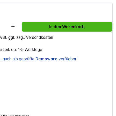
Anzahl: Gib den gewünschten Wert ein ode
In den Warenkorb
MwSt. ggf. zzgl. Versandkosten
erzeit: ca. 1-5 Werktage
…auch als geprüfte
Demoware
verfügbar!