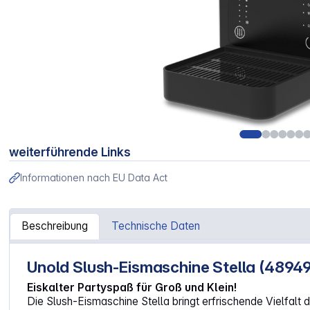
weiterführende Links
Informationen nach EU Data Act
Beschreibung
Technische Daten
Unold Slush-Eismaschine Stella (48949
Artikelinformationen "Unold 48949 Stella Slush-Eismaschi
Eiskalter Partyspaß für Groß und Klein!
Die Slush-Eismaschine Stella bringt erfrischende Vielfalt 