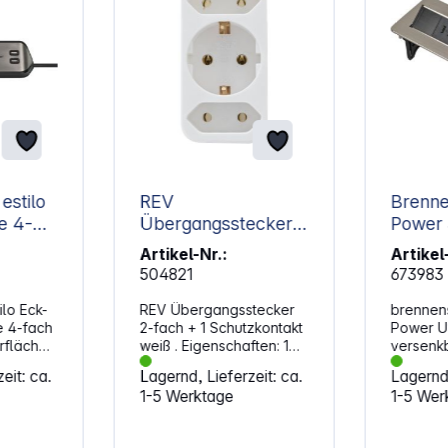
estilo
REV
Brenne
e 4-
Übergangsstecker
Power 3-fach + 2x
2-fach + 1
USB
Artikel-Nr.:
Artikel
Schutzkontakt weiß
504821
673983
ilo Eck-
REV Übergangsstecker
brennens
e 4-fach
2-fach + 1 Schutzkontakt
Power U
rfläche
weiß . Eigenschaften: 1
versenk
ro.
Schutzkontakt- und 2
Tischste
eit: ca.
Lagernd, Lieferzeit: ca.
Lagernd,
Eurosteckdosen 16 A,
Ideal fü
1-5 Werktage
1-5 Wer
 mit
250 V~, 3500 W
Arbeitsp
Heimwerk
he Die
Eigensch