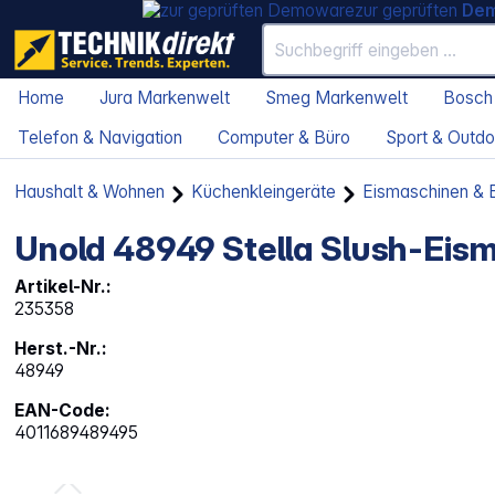
zur geprüften
De
Home
Jura Markenwelt
Smeg Markenwelt
Bosch
Telefon & Navigation
Computer & Büro
Sport & Outdo
Haushalt & Wohnen
Küchenkleingeräte
Eismaschinen & E
Unold 48949 Stella Slush-Eis
Artikel-Nr.:
235358
Herst.-Nr.:
48949
EAN-Code:
4011689489495