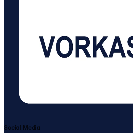
Steckplätze, somit
Steckdosen in 9
können Sie mehrere
Anordnung 2x USB-Typ-
Geräte gleichzeitig
A-Charger Schutzart
verwenden.
IP20
Eigenschaften:
Kabellänge: 2 m
Kabelbezeichnung:
H05VV-F 3G1,5
Steckdosen mit erhöhtem
Berührungsschutz 4
Schutzkontakt-
Steckdosen in 45°
Anordnung 2 Euro-
Steckdosen in 90°
Anordnung
Social Media