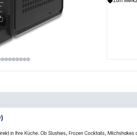
Zum Merkze
)
ne"
direkt in Ihre Küche. Ob Slushies, Frozen Cocktails, Milchshakes