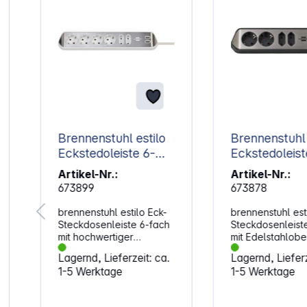
Brennenstuhl estilo
Brennenstuhl 
Eckstedoleiste 6-
Eckstedoleist
fach weiß
fach schwarz
Artikel-Nr.:
Artikel-Nr.:
673899
673878
brennenstuhl estilo Eck-
brennenstuhl est
Steckdosenleiste 6-fach
Steckdosenleist
mit hochwertiger
mit Edelstahlobe
Edelstahloberfläche für
für Küche und Bü
Lagernd, Lieferzeit: ca.
Lagernd, Lieferz
Küche und Büro. Die
Eigenschaften: Stabile
1-5 Werktage
1-5 Werktage
kompakte brennenstuhl
Küchensteckdose
estilo Eck-
hochwertiger
€
Steckdosenleiste aus
Edelstahloberfläc