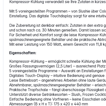
Kompressor-Kühlung verwandelt sie Ihre Zutaten in kürzeste
Mit 5 voreingestellten Programmen – von Slushie über Cold 
Einstellung. Das digitale Touchdisplay sorgt für eine intui
Die Zubereitung ist denkbar einfach: Zutaten in den extr
und schon nach ca. 30 Minuten genießen. Damit lassen sich
Für Sicherheit und Komfort sorgt die leise Kompressor-Kü
spülmaschinengeeignete Behälter und die praktische Abtr
Mit einer Leistung von 150 Watt, einem Gewicht von 11,8 k
Eigenschaften:
Kompressor‑Kühlung – ermöglicht schnelle Kühlung der Mi
Großes Fassungsvermögen (2,5 Liter) – ausreichend Platz 
5 voreingestellte Programme – Auswahl an Einstellungen fü
Digitales Touch‑Display – intuitive Bedienung und genaue
Leise Betriebsart – angenehmes Arbeiten ohne laute Gerä
Abnehmbarer, spülmaschinengeeigneter Behälter – erleicht
Praktische Tropfschale – fängt überschüssige Flüssigkeit a
Unterstützt diverse Getränkesorten – Slush, Frozen Cocktai
Einfache Bedienung ohne Vorfrieren – keine Eisschalen ode
Abmessungen (B x H x T): 175 x 420 x 440 mm