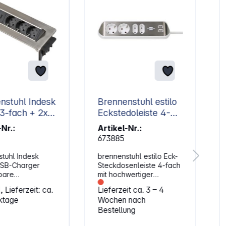
nstuhl Indesk
Brennenstuhl estilo
Eckstedoleiste 4-
fach weiß
-Nr.:
Artikel-Nr.:
673885
tuhl Indesk
brennenstuhl estilo Eck-
SB-Charger
Steckdosenleiste 4-fach
bare
mit hochwertiger
ckdosenleiste .
Edelstahloberfläche für
 Lieferzeit: ca.
Lieferzeit ca. 3 – 4
r die Küche, den
Küche und Büro.
ktage
Wochen nach
latz oder in der
Eigenschaften: Stabile
Bestellung
statt.
Küchensteckdose aus
aften:
hochbruchfestem