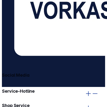
Social Media
gehe zu facebook
gehe zu instagram
Service-Hotline
Shop Service