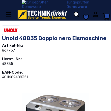
zur geprüften
Demoware
Unold 48835 Doppio nero Eismaschine
Artikel-Nr.:
867757
Herst.-Nr.:
48835
EAN-Code:
4011689488351
Bildergalerie überspringen