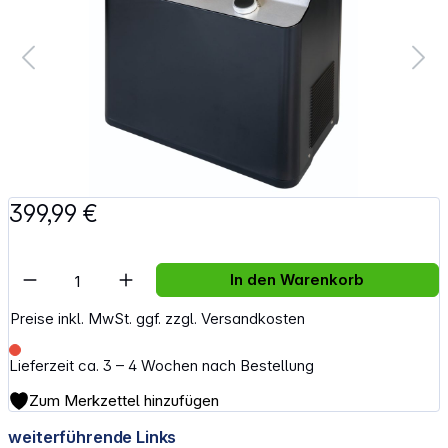
399,99 €
Artikel Anzahl: Gib den gewünschten Wert e
In den Warenkorb
Preise inkl. MwSt. ggf. zzgl. Versandkosten
Lieferzeit ca. 3 – 4 Wochen nach Bestellung
Zum Merkzettel hinzufügen
weiterführende Links