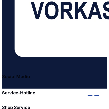
Social Media
gehe zu facebook
gehe zu instagram
Service-Hotline
Shop Service