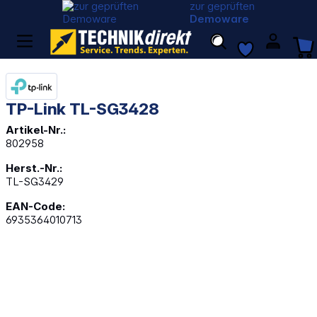
zur geprüften
Demoware
TP-Link TL-SG3428
Artikel-Nr.:
802958
Herst.-Nr.:
TL-SG3429
EAN-Code:
6935364010713
Bildergalerie überspringen