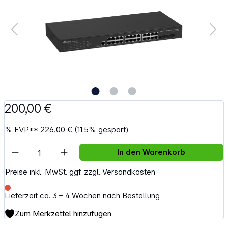
200,00 €
%
EVP**
226,00 €
(11.5% gespart)
Artikel Anzahl: Gib den gewünschten Wert e
In den Warenkorb
Preise inkl. MwSt. ggf. zzgl. Versandkosten
Lieferzeit ca. 3 – 4 Wochen nach Bestellung
Zum Merkzettel hinzufügen