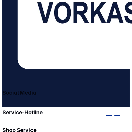
Social Media
gehe zu facebook
gehe zu instagram
Service-Hotline
Shop Service