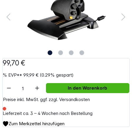
99,70 €
%
EVP**
99,99 €
(0.29% gespart)
Artikel Anzahl: Gib den gewünschten Wert e
In den Warenkorb
Preise inkl. MwSt. ggf. zzgl. Versandkosten
Lieferzeit ca. 3 – 4 Wochen nach Bestellung
Zum Merkzettel hinzufügen