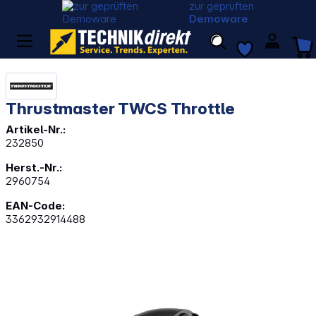
zur geprüften
Demoware
Thrustmaster TWCS Throttle
Artikel-Nr.:
232850
Herst.-Nr.:
2960754
EAN-Code:
3362932914488
Bildergalerie überspringen