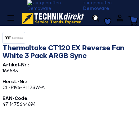
zur geprüften
Demoware
Thermaltake CT120 EX Reverse Fan
White 3 Pack ARGB Sync
Artikel-Nr.:
166583
Herst.-Nr.:
CL-F194-PL12SW-A
EAN-Code:
4711475644694
Bildergalerie überspringen