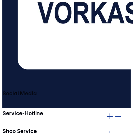
Social Media
gehe zu facebook
gehe zu instagram
Service-Hotline
Shop Service