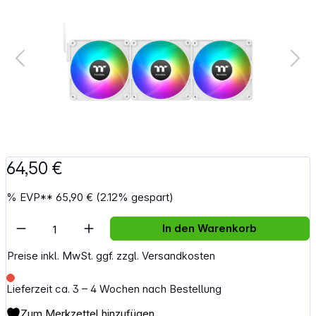
64,50 €
%
EVP**
65,90 €
(2.12% gespart)
Artikel Anzahl: Gib den gewünschten Wert e
In den Warenkorb
Preise inkl. MwSt. ggf. zzgl. Versandkosten
Lieferzeit ca. 3 – 4 Wochen nach Bestellung
Zum Merkzettel hinzufügen