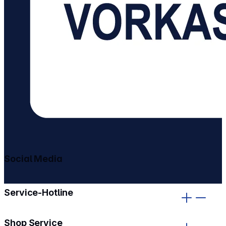
Social Media
gehe zu facebook
gehe zu instagram
Service-Hotline
Shop Service