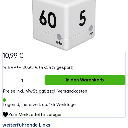
10,99 €
%
EVP**
20,95 €
(47.54% gespart)
Artikel Anzahl: Gib den gewünschten Wert e
In den Warenkorb
Preise inkl. MwSt. ggf. zzgl. Versandkosten
Lagernd, Lieferzeit: ca. 1-5 Werktage
Zum Merkzettel hinzufügen
weiterführende Links