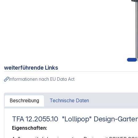
weiterführende Links
Informationen nach EU Data Act
Beschreibung
Technische Daten
TFA 12.2055.10 "Lollipop" Design-Gart
Artikelinformationen "TFA 12.2055.10 Lollipop Design Ga
Eigenschaften: