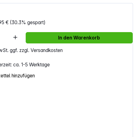
95 €
(30.3% gespart)
Anzahl: Gib den gewünschten Wert ein ode
In den Warenkorb
MwSt. ggf. zzgl. Versandkosten
erzeit: ca. 1-5 Werktage
ttel hinzufügen