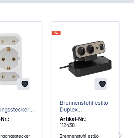
%
%
Brennenstuhl estilo
ngsstecker
Duplex
+ 1
Steckdosenleiste
-Nr.:
Artikel-Nr.:
kontakt weiß
112438
rgangsstecker
Brennenstuhl estilo