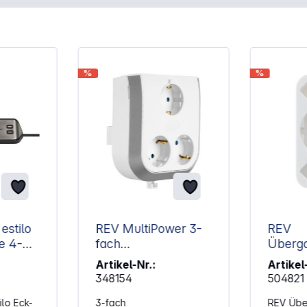
%
%
estilo
REV MultiPower 3-
REV
e 4-
fach
Überga
Steckdosenerweiter
2-fach 
Artikel-Nr.:
Artikel
ung
Schutz
348154
504821
ilo Eck-
3-fach
REV Übe