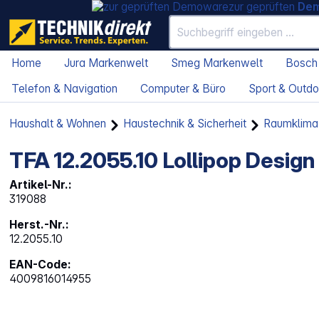
zur geprüften
De
Home
Jura Markenwelt
Smeg Markenwelt
Bosch
Telefon & Navigation
Computer & Büro
Sport & Outdo
Haushalt & Wohnen
Haustechnik & Sicherheit
Raumklima
TFA 12.2055.10 Lollipop Desi
Artikel-Nr.:
319088
Herst.-Nr.:
12.2055.10
EAN-Code:
4009816014955