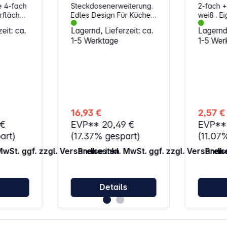
e 4-fach
Steckdosenerweiterung.
2-fach +
rfläche
Edles Design Für Küche,
weiß . Ei
ro.
Bad, etc. Stabile und
Schutzko
eit: ca.
Lagernd, Lieferzeit: ca.
Lagernd,
sichere
Eurosteckd
1-5 Werktage
1-5 Wer
 mit
Wandbefestigung Immer
250 V~,
wenn eine Steckdose zu
he Die
wenig ist Quersitzende
nleiste
Steckdosen - ideal für
ihr
Winkelstecker
atives
Abstandshalter flexibel
 sich
an jede Wandsteckdose
anpassbar Mit
16,93 €
2,57 €
kann
Kinderschutz 230 V~, 50
 €
EVP**
20,49 €
EVP*
l als
Hz, 16 A, max. 3500 W
ngebracht
art)
(17.37% gespart)
(11.07
 MwSt. ggf. zzgl. Versandkosten
Preise inkl. MwSt. ggf. zzgl. Versandk
Preis
 lässt
Spezial-
ingen
twendig)
s
Details
iabel
4-fach
buchsen
r