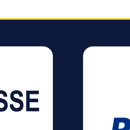
den)
eter
erhöhtem
2x
5°
0°