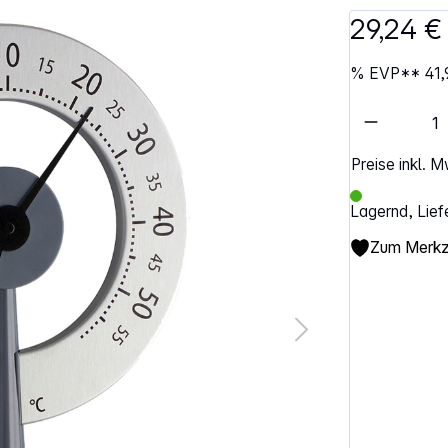
29,24 €
%
EVP**
41,
Artikel 
Preise inkl. 
Lagernd, Lief
Zum Merkze