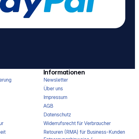
Steckdosenanordnung:
45° USB Funktion: USB-
Charger, Power Delivery
USB Typ-
Ausgangsbuchse: Typ A,
Typ C Schutzart: IP20
Nicht geeignet für den
Außenbereich
Kabelqualität: PVC, PVC
Abmessungen (H x L x B):
14,80 x 13 x 24 cm
Gewicht: 1,03 kg
Informationen
erung
Newsletter
Über uns
Impressum
AGB
Datenschutz
ur
Widerrufsrecht für Verbraucher
eit
Retouren (RMA) für Business-Kunden