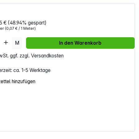
5 €
(48.94% gespart)
ter
(0,07 € / 1 Meter)
Anzahl: Gib den gewünschten Wert ein ode
M
In den Warenkorb
MwSt. ggf. zzgl. Versandkosten
erzeit: ca. 1-5 Werktage
ttel hinzufügen