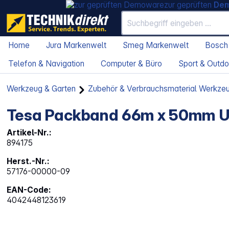
zur geprüften
De
Home
Jura Markenwelt
Smeg Markenwelt
Bosch
Telefon & Navigation
Computer & Büro
Sport & Outdo
Werkzeug & Garten
Zubehör & Verbrauchsmaterial Werkze
Tesa Packband 66m x 50mm Ult
Artikel-Nr.:
894175
Herst.-Nr.:
57176-00000-09
EAN-Code:
4042448123619