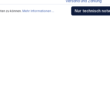
Versand und Zahlung
Sendungsverfolgung
Nur technisch not
eten zu können.
Mehr Informationen ...
Gewährleistung / Reparat
Erklärung zur Barrierefreih
Download-Center
Jobs
kosten
, wenn nicht anders beschrieben
rstellers / Lieferanten.
 Alle Rechte vorbehalten.