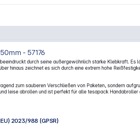
x 50mm - 57176
trong transparent 57176"
eindruckt durch seine außergewöhnlich starke Klebkraft. Es läs
arüber hinaus zeichnet es sich durch eine extrem hohe Reißfest
orragend zum sauberen Verschließen von Paketen, sondern aufg
 leise abrollen und ist perfekt für alle tesapack Handabroller 
(EU) 2023/988 (GPSR)