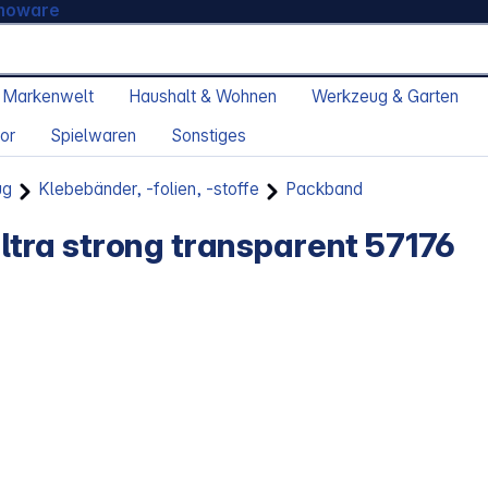
moware
 Markenwelt
Haushalt & Wohnen
Werkzeug & Garten
or
Spielwaren
Sonstiges
ug
Klebebänder, -folien, -stoffe
Packband
ra strong transparent 57176