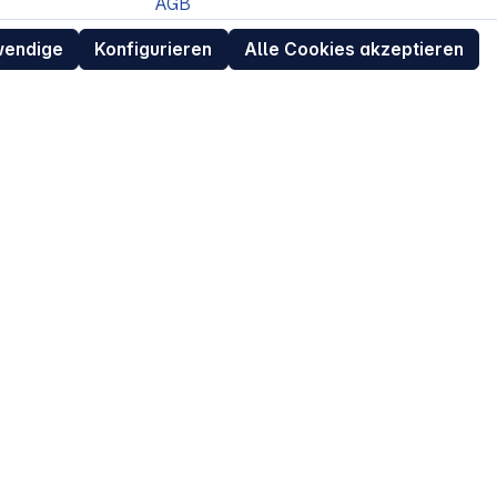
AGB
Datenschutz
wendige
Konfigurieren
Alle Cookies akzeptieren
ur
Widerrufsrecht für Verbraucher
eit
Retouren (RMA) für Business-Kunden
Entsorgungshinweise /
Altgeräterücknahme
Kundeninformation / Bestellablauf
Cookie-Einstellungen
EU Data Act