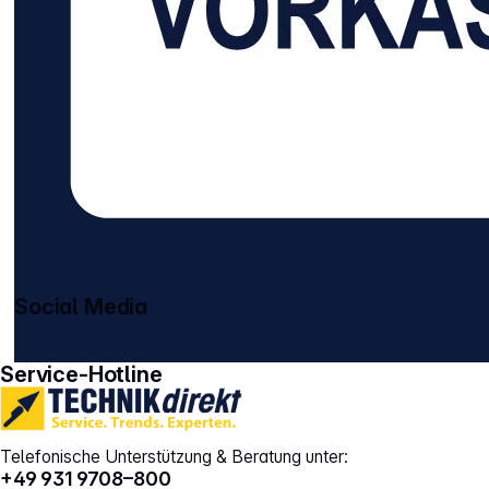
Social Media
gehe zu facebook
gehe zu instagram
Service-Hotline
Telefonische Unterstützung & Beratung unter:
+49 931 9708–800