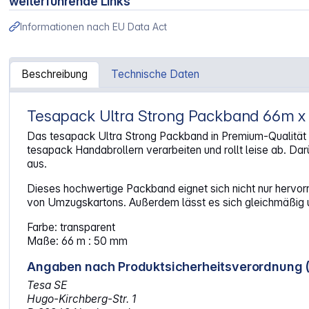
weiterführende Links
Informationen nach EU Data Act
Beschreibung
Technische Daten
Tesapack Ultra Strong Packband 66m 
Artikelinformationen "Tesa Packband 66m x 50mm Ultra s
Das tesapack Ultra Strong Packband in Premium-Qualität be
tesapack Handabrollern verarbeiten und rollt leise ab. D
aus.
Dieses hochwertige Packband eignet sich nicht nur herv
von Umzugskartons. Außerdem lässt es sich gleichmäßig und
Farbe: transparent
Maße: 66 m : 50 mm
Angaben nach Produktsicherheitsverordnung 
Tesa SE
Hugo-Kirchberg-Str. 1