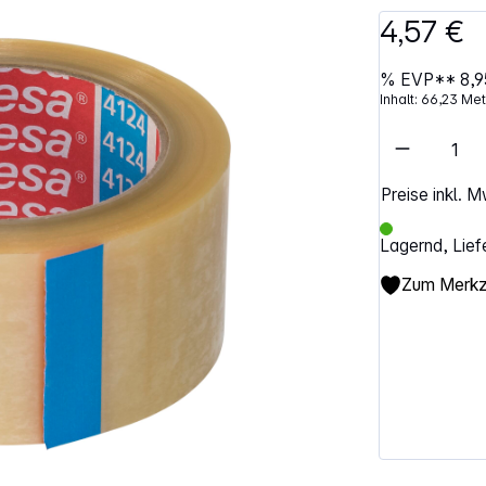
4,57 €
%
EVP**
8,9
Inhalt:
66,23 Me
Artikel 
Preise inkl. 
Lagernd, Lief
Zum Merkze