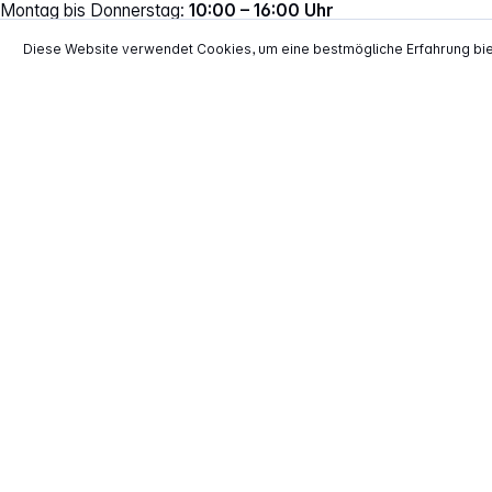
Montag bis Donnerstag:
10:00 – 16:00 Uhr
Freitag:
10:00 – 14:00 Uhr
Diese Website verwendet Cookies, um eine bestmögliche Erfahrung bi
Vertrag widerrufen
*
Alle Preise inkl. gesetzl. Mehrwertsteuer zzgl.
Versand
**
EVP = Empfohlener Verkaufspreis des He
Copyright © 2000 - 2026 TECHNIKdirekt -