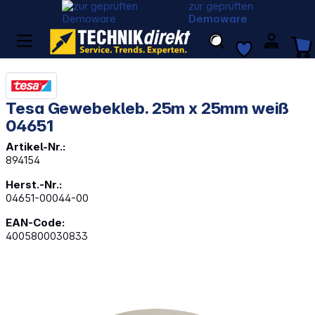
zur geprüften
Demoware
Tesa Gewebekleb. 25m x 25mm weiß
04651
Artikel-Nr.:
894154
Herst.-Nr.:
04651-00044-00
EAN-Code:
4005800030833
Bildergalerie überspringen