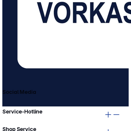
Social Media
gehe zu facebook
gehe zu instagram
Service-Hotline
Shop Service