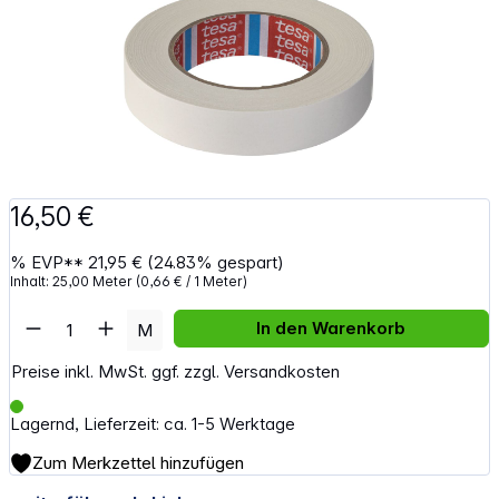
16,50 €
%
EVP**
21,95 €
(24.83% gespart)
Inhalt:
25,00 Meter
(0,66 € / 1 Meter)
Artikel Anzahl: Gib den gewünschten Wert e
In den Warenkorb
M
Preise inkl. MwSt. ggf. zzgl. Versandkosten
Lagernd, Lieferzeit: ca. 1-5 Werktage
Zum Merkzettel hinzufügen