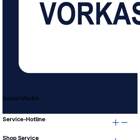
Social Media
gehe zu facebook
gehe zu instagram
Service-Hotline
Shop Service