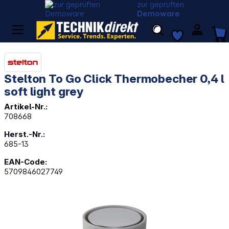
zur geprüften
Demoware
Stelton To Go Click Thermobecher 0,4 l
soft light grey
Artikel-Nr.:
708668
Herst.-Nr.:
685-13
EAN-Code:
5709846027749
Bildergalerie überspringen