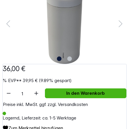
36,00 €
%
EVP**
39,95 €
(9.89% gespart)
Artikel Anzahl: Gib den gewünschten Wert e
In den Warenkorb
Preise inkl. MwSt. ggf. zzgl. Versandkosten
Lagernd, Lieferzeit: ca. 1-5 Werktage
Zum Merkzettel hinzufügen