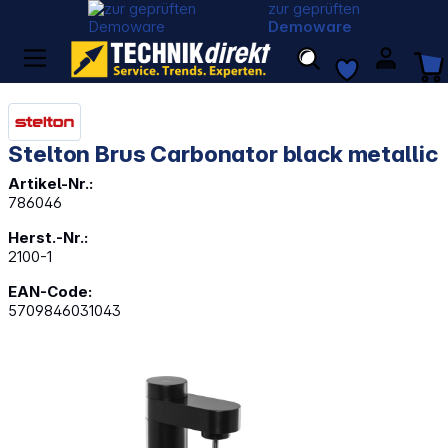
zur geprüften
Demoware
Stelton Brus Carbonator black metallic
Artikel-Nr.:
786046
Herst.-Nr.:
2100-1
EAN-Code:
5709846031043
Bildergalerie überspringen