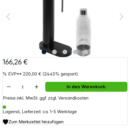
166,26 €
%
EVP**
220,00 €
(24.43% gespart)
Artikel Anzahl: Gib den gewünschten Wert e
In den Warenkorb
Preise inkl. MwSt. ggf. zzgl. Versandkosten
Lagernd, Lieferzeit: ca. 1-5 Werktage
Zum Merkzettel hinzufügen