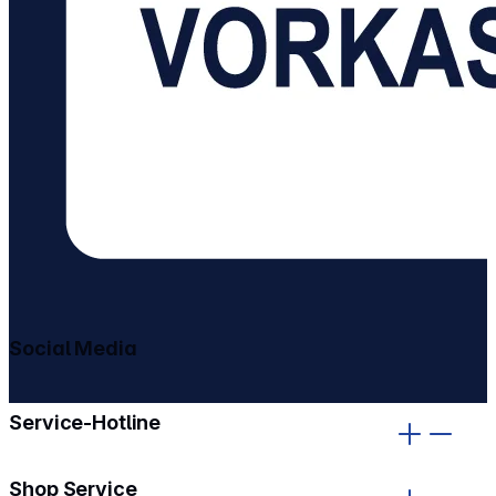
Social Media
gehe zu facebook
gehe zu instagram
Service-Hotline
Shop Service