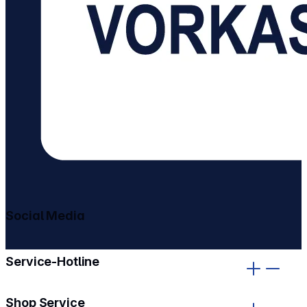
Social Media
gehe zu facebook
gehe zu instagram
Service-Hotline
Shop Service