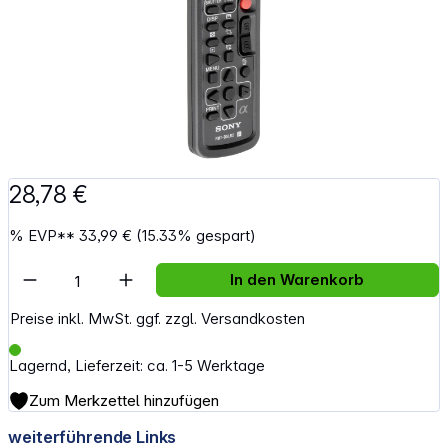
28,78 €
%
EVP**
33,99 €
(15.33% gespart)
Artikel Anzahl: Gib den gewünschten Wert e
In den Warenkorb
Preise inkl. MwSt. ggf. zzgl. Versandkosten
Lagernd, Lieferzeit: ca. 1-5 Werktage
Zum Merkzettel hinzufügen
weiterführende Links