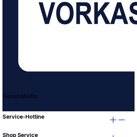
Social Media
gehe zu facebook
gehe zu instagram
Service-Hotline
Shop Service