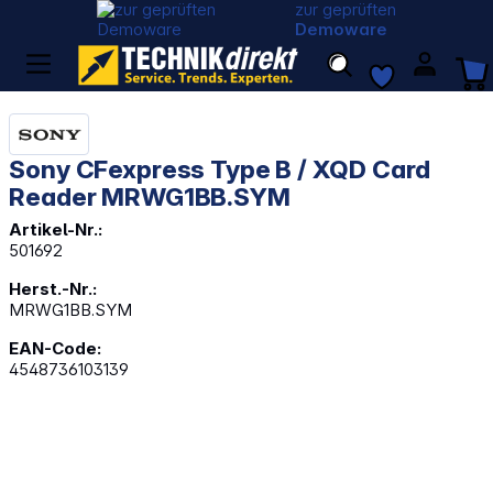
zur geprüften
Demoware
Sony CFexpress Type B / XQD Card
Reader MRWG1BB.SYM
Artikel-Nr.:
501692
Herst.-Nr.:
MRWG1BB.SYM
EAN-Code:
4548736103139
Bildergalerie überspringen