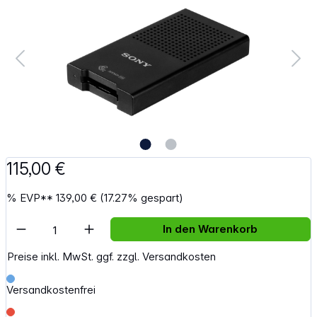
115,00 €
%
EVP**
139,00 €
(17.27% gespart)
Artikel Anzahl: Gib den gewünschten Wert e
In den Warenkorb
Preise inkl. MwSt. ggf. zzgl. Versandkosten
Versandkostenfrei