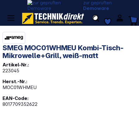
zur geprüften
Demoware
SMEG MOC01WHMEU Kombi-Tisch-
Mikrowelle+Grill, weiß-matt
Artikel-Nr.:
223045
Herst.-Nr.:
MOC01WHMEU
EAN-Code:
8017709352622
Bildergalerie überspringen