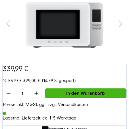
339,99 €
%
EVP**
399,00 €
(14.79% gespart)
Artikel Anzahl: Gib den gewünschten Wert e
In den Warenkorb
Preise inkl. MwSt. ggf. zzgl. Versandkosten
Lagernd, Lieferzeit: ca. 1-5 Werktage