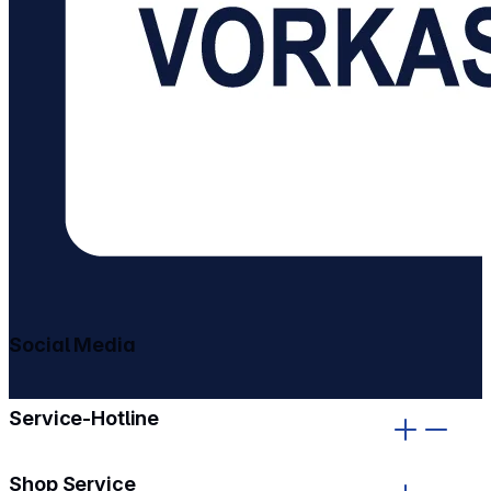
Social Media
gehe zu facebook
gehe zu instagram
Service-Hotline
Shop Service