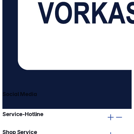
Social Media
gehe zu facebook
gehe zu instagram
Service-Hotline
Shop Service