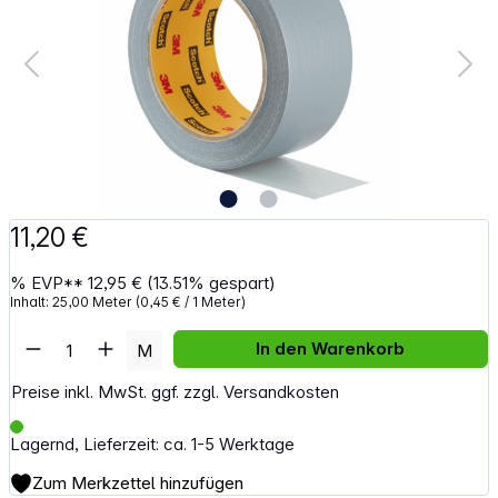
11,20 €
%
EVP**
12,95 €
(13.51% gespart)
Inhalt:
25,00 Meter
(0,45 € / 1 Meter)
Artikel Anzahl: Gib den gewünschten Wert e
In den Warenkorb
M
Preise inkl. MwSt. ggf. zzgl. Versandkosten
Lagernd, Lieferzeit: ca. 1-5 Werktage
Zum Merkzettel hinzufügen