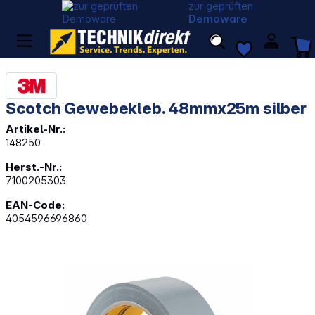
zur geprüften
Demoware
Scotch Gewebekleb. 48mmx25m silber
Artikel-Nr.:
148250
Herst.-Nr.:
7100205303
EAN-Code:
4054596696860
Bildergalerie überspringen