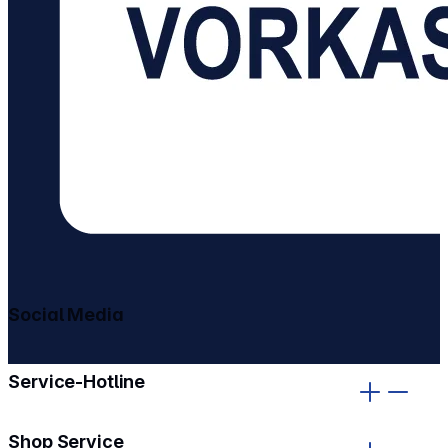
Social Media
gehe zu facebook
gehe zu instagram
Service-Hotline
Shop Service