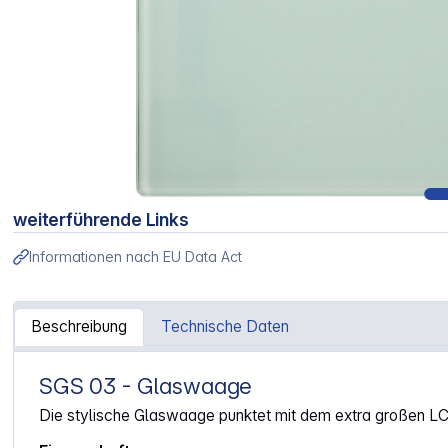
weiterführende Links
Informationen nach EU Data Act
Beschreibung
Technische Daten
SGS 03 - Glaswaage
Artikelinformationen "Sanitas SGS 03 Personenwaage"
Die stylische Glaswaage punktet mit dem extra großen LC