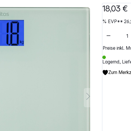
18,03 €
%
EVP**
26,
Artikel 
Preise inkl. 
Lagernd, Lief
Zum Merkze