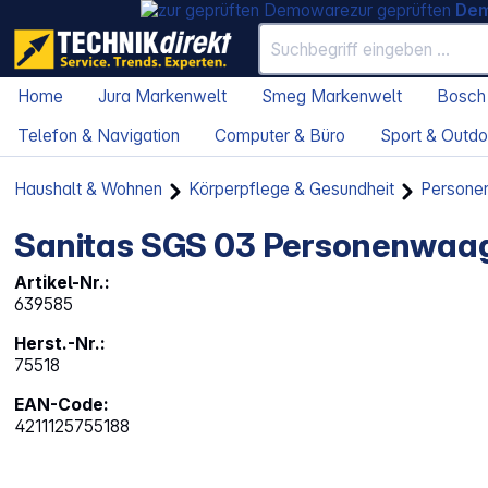
zur geprüften
De
Home
Jura Markenwelt
Smeg Markenwelt
Bosch
Telefon & Navigation
Computer & Büro
Sport & Outdo
Haushalt & Wohnen
Körperpflege & Gesundheit
Persone
Sanitas SGS 03 Personenwaa
Artikel-Nr.:
639585
Herst.-Nr.:
75518
EAN-Code:
4211125755188