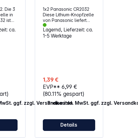
. Die 3
1x2 Panasonic CR2032
elle in
Diese Lithium-Knopfzelle
32 ist
von Panasonic liefert
ameras,
zuverlässige und
eit: ca.
Lagernd, Lieferzeit: ca.
Auto-
langanhaltende Energie.
1-5 Werktage
Empfohlen für:
n.
Energiesparendes
tzbare
Spielzeug, Pen-Light-
Taschenlampen,
ng:
Kameras,
,
Taschenrechner und
32,
elektronische Spiele
32,
Alternative
1,39 €
, SB-
Artikelbezeichnung:
€
EVP**
6,99 €
, EA-
BR2032, DL2032,
ECR2032, KCR2032,
art)
(80.11% gespart)
KL2032, KECR2032,
 MwSt. ggf. zzgl. Versandkosten
Preise inkl. MwSt. ggf. zzgl. Versandk
LM2032, 5004LC, SB-
T15, L14, SR2032, EA-
2032C
s
Details