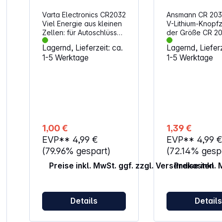
Varta Electronics CR2032
Ansmann CR 2032
Viel Energie aus kleinen
V-Lithium-Knopfz
Zellen: für Autoschlüssel,
der Größe CR 20
Taschenrechner,
verwendbar in K
Lagernd, Lieferzeit: ca.
Lagernd, Lieferz
Kameras oder andere
Armbanduhren, 
1-5 Werktage
1-5 Werktage
elektronische
und anderen
Anwendungen. Damit Ihre
Fernbedienunge
Geräte immer
Vielseitig einse
einsatzbereit sind.
Knopfzelle Alternative
Spannung: 3V /
Artikelbezeichnu
Kapazität: 230 mAh
BR2032, DL2032
Alternative
ECR2032, KCR20
Artikelbezeichnung:
KL2032, KECR20
1,00 €
1,39 €
BR2032, DL2032,
LM2032, 5004LC
EVP**
4,99 €
EVP**
4,99 
ECR2032, KCR2032,
T15, L14, SR2032
KL2032, KECR2032,
2032C
(79.96% gespart)
(72.14% gesp
LM2032, 5004LC, SB-
Preise inkl. MwSt. ggf. zzgl. Versandkosten
Preise inkl.
T15, L14, SR2032, EA-
2032C
Details
Detail