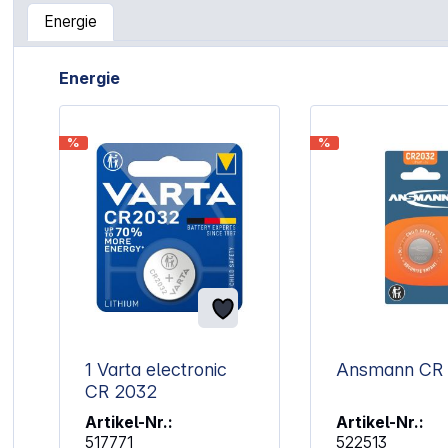
Energie
Artikelgalerie überspringen
Energie
%
%
1 Varta electronic
Ansmann CR
CR 2032
Artikel-Nr.:
Artikel-Nr.:
517771
522513