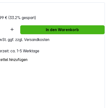
99 €
(33.2% gespart)
Anzahl: Gib den gewünschten Wert ein ode
In den Warenkorb
MwSt. ggf. zzgl. Versandkosten
erzeit: ca. 1-5 Werktage
ttel hinzufügen