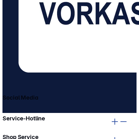
Social Media
gehe zu facebook
gehe zu instagram
Service-Hotline
Shop Service