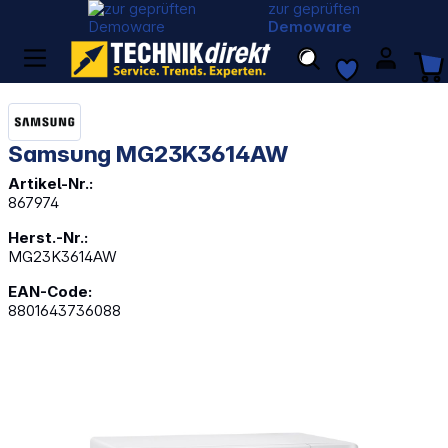
zur geprüften
Demoware
Samsung MG23K3614AW
Artikel-Nr.:
867974
Herst.-Nr.:
MG23K3614AW
EAN-Code:
8801643736088
Bildergalerie überspringen