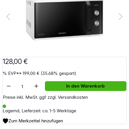
128,00 €
%
EVP**
199,00 €
(35.68% gespart)
Artikel Anzahl: Gib den gewünschten Wert e
In den Warenkorb
Preise inkl. MwSt. ggf. zzgl. Versandkosten
Lagernd, Lieferzeit: ca. 1-5 Werktage
Zum Merkzettel hinzufügen