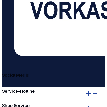
Social Media
gehe zu facebook
gehe zu instagram
Service-Hotline
Shop Service