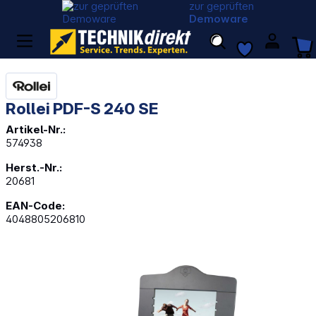
zur geprüften
Demoware
Rollei PDF-S 240 SE
Artikel-Nr.:
574938
Herst.-Nr.:
20681
EAN-Code:
4048805206810
Bildergalerie überspringen