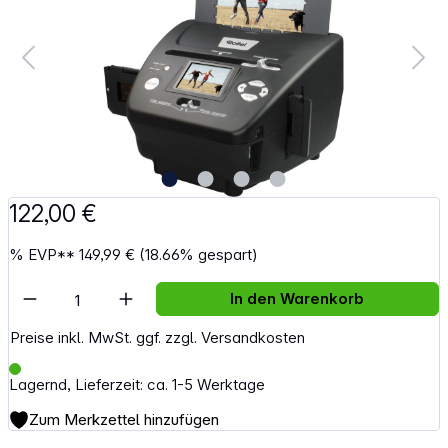
122,00 €
%
EVP**
149,99 €
(18.66% gespart)
Artikel Anzahl: Gib den gewünschten Wert e
In den Warenkorb
Preise inkl. MwSt. ggf. zzgl. Versandkosten
Lagernd, Lieferzeit: ca. 1-5 Werktage
Zum Merkzettel hinzufügen