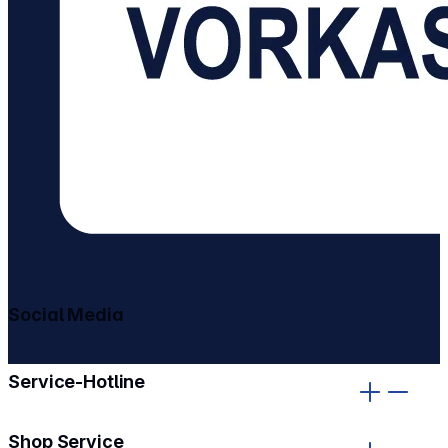
Social Media
gehe zu facebook
gehe zu instagram
Service-Hotline
Shop Service