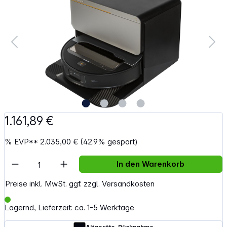
1.161,89 €
%
EVP**
2.035,00 €
(42.9% gespart)
Artikel Anzahl: Gib den gewünschten Wert e
In den Warenkorb
Preise inkl. MwSt. ggf. zzgl. Versandkosten
Lagernd, Lieferzeit: ca. 1-5 Werktage