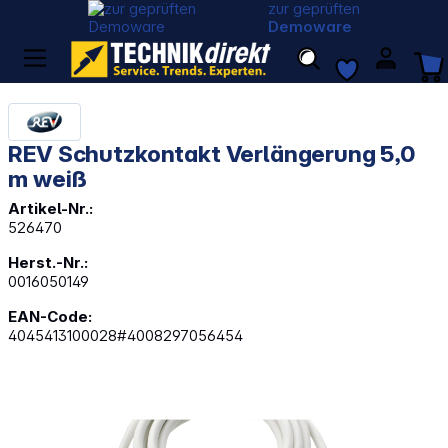
zur geprüften
Demoware
REV Schutzkontakt Verlängerung 5,0
m weiß
Artikel-Nr.:
526470
Herst.-Nr.:
0016050149
EAN-Code:
4045413100028#4008297056454
Bildergalerie überspringen