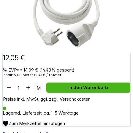
12,05 €
%
EVP**
14,09 €
(14.48% gespart)
Inhalt:
5,00 Meter
(2,41 € / 1 Meter)
Artikel Anzahl: Gib den gewünschten Wert e
In den Warenkorb
M
Preise inkl. MwSt. ggf. zzgl. Versandkosten
Lagernd, Lieferzeit: ca. 1-5 Werktage
Zum Merkzettel hinzufügen