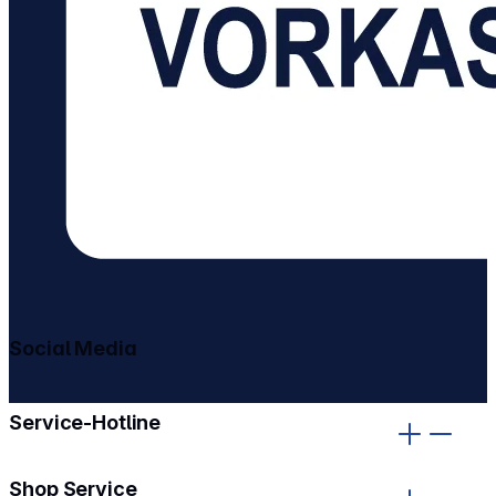
Social Media
gehe zu facebook
gehe zu instagram
Service-Hotline
Shop Service