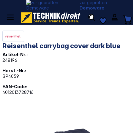
zur geprüften
Demoware
Reisenthel carrybag cover dark blue
Artikel-Nr.:
248196
Herst.-Nr.:
BP4059
EAN-Code:
4012013728716
Bildergalerie überspringen