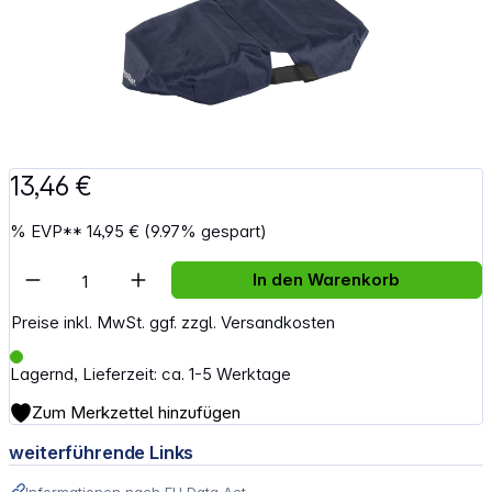
13,46 €
%
EVP**
14,95 €
(9.97% gespart)
Artikel Anzahl: Gib den gewünschten Wert e
In den Warenkorb
Preise inkl. MwSt. ggf. zzgl. Versandkosten
Lagernd, Lieferzeit: ca. 1-5 Werktage
Zum Merkzettel hinzufügen
weiterführende Links
Informationen nach EU Data Act