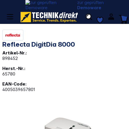
zur geprüften
Demoware
Reflecta DigitDia 8000
Artikel-Nr.:
898452
Herst.-Nr.:
65780
EAN-Code:
4005039657801
Bildergalerie überspringen