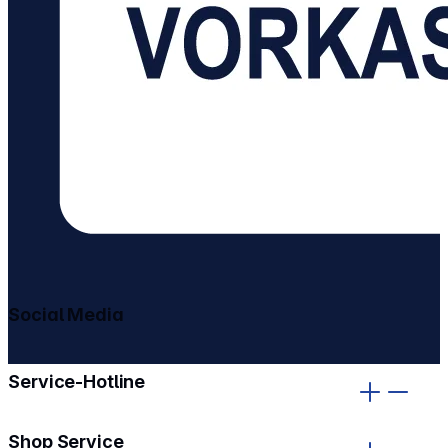
Social Media
gehe zu facebook
gehe zu instagram
Service-Hotline
Shop Service