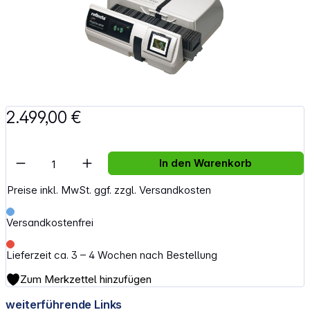
2.499,00 €
Artikel Anzahl: Gib den gewünschten Wert e
In den Warenkorb
Preise inkl. MwSt. ggf. zzgl. Versandkosten
Versandkostenfrei
Lieferzeit ca. 3 – 4 Wochen nach Bestellung
Zum Merkzettel hinzufügen
weiterführende Links