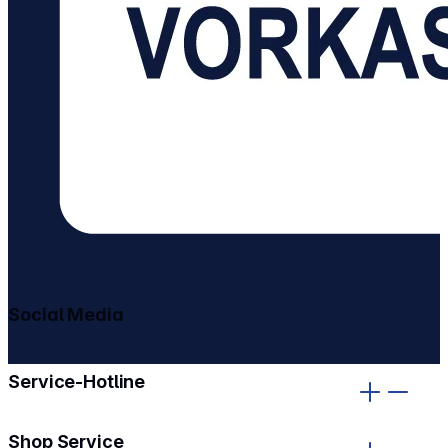
Social Media
gehe zu facebook
gehe zu instagram
Service-Hotline
Shop Service