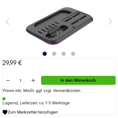
29,99 €
Artikel Anzahl: Gib den gewünschten Wert e
In den Warenkorb
Preise inkl. MwSt. ggf. zzgl. Versandkosten
Lagernd, Lieferzeit: ca. 1-5 Werktage
Zum Merkzettel hinzufügen