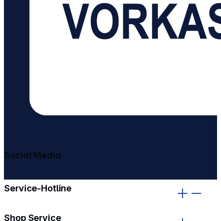
Social Media
gehe zu facebook
gehe zu instagram
Service-Hotline
Shop Service