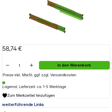
58,74 €
Artikel Anzahl: Gib den gewünschten Wert e
In den Warenkorb
Preise inkl. MwSt. ggf. zzgl. Versandkosten
Lagernd, Lieferzeit: ca. 1-5 Werktage
Zum Merkzettel hinzufügen
weiterführende Links