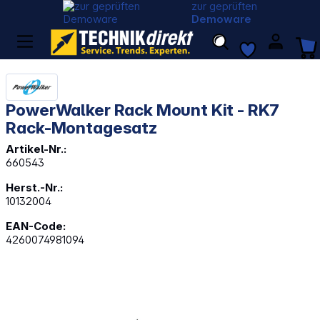
zur geprüften
Demoware
PowerWalker Rack Mount Kit - RK7
Rack-Montagesatz
Artikel-Nr.:
660543
Herst.-Nr.:
10132004
EAN-Code:
4260074981094
Bildergalerie überspringen